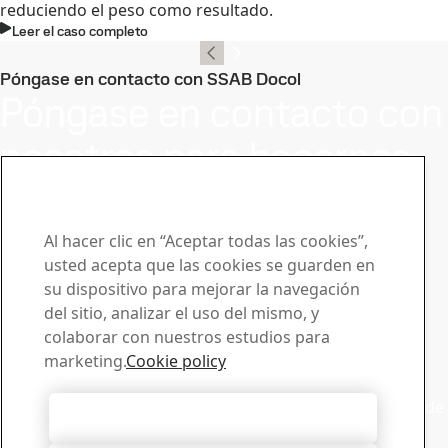
reduciendo el peso como resultado.
Leer el caso completo
Póngase en contacto con SSAB Docol
Póngase en contacto con
nosotros para hacernos
llegar su preguntas o
solicitudes
Al hacer clic en “Aceptar todas las cookies”,
usted acepta que las cookies se guarden en
Centro de descargas
su dispositivo para mejorar la navegación
Buscador y descarga de folletos, certificados y otros
del sitio, analizar el uso del mismo, y
materiales de SSAB.
colaborar con nuestros estudios para
Descargas
marketing.
Cookie policy
Ventas
Póngase en contacto con ventas para enviar solicitudes de
Aceptar todas las cookies
venta o recibir informacion sobre los productos