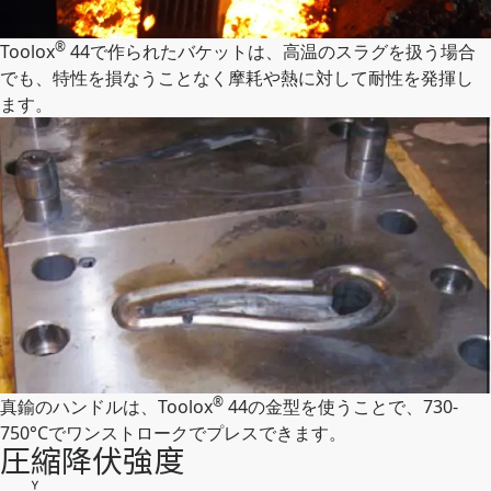
®
Toolox
44で作られたバケットは、高温のスラグを扱う場合
でも、特性を損なうことなく摩耗や熱に対して耐性を発揮し
ます。
®
真鍮のハンドルは、Toolox
44の金型を使うことで、730-
750°Cでワンストロークでプレスできます。
圧縮降伏強度