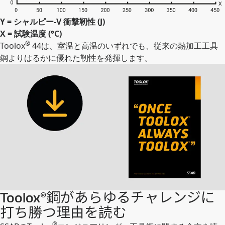
Y = シャルピー-V 衝撃靭性 (J)
X = 試験温度 (°C)
®
Toolox
44は、室温と高温のいずれでも、従来の熱加工工具
鋼よりはるかに優れた靭性を発揮します。
Toolox®鋼があらゆるチャレンジに
打ち勝つ理由を読む
®