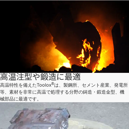
高温注型や鍛造に最適
®
高温特性を備えたToolox
は、製鋼所、セメント産業、発電所
等、素材を非常に高温で処理する分野の鋳造・鍛造金型、機
械部品に最適です。