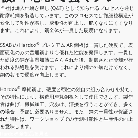
当社は焼入れ焼き戻し (Q&T) として知られるプロセスを通じ
耐摩耗鋼を製造しています。このプロセスでは微細粒構造が
変化して靭性が増し、成形性が向上し、脆くなりにくくなり
ます。これにより、鋼全体が一貫した硬度になります。
®
SSAB の Hardox
プレミアム AR 鋼板は一貫した硬度で、表
面硬化のみの普通鋼よりも優れた性能を発揮します。一貫し
た硬度の鋼が高温加熱にさらされた後、制御された冷却が行
われる熱処理を受けます。これにより鋼の外層だけでなく、
鋼の芯まで硬度が向上します。
®
Hardox
摩耗鋼は、硬度と靱性の独自の組み合わせを持ち、
その特性により、構造用摩耗鋼板として使用できます。製作
者は曲げ、機械加工、穴あけ、溶接を行うことができ、多く
の場合、予熱は必要ありません。また、鋼の一貫性が保証さ
れた特性は、ワークショップでの予測可能性と生産性の向上
を意味します。
Hardox® 全製品を見る