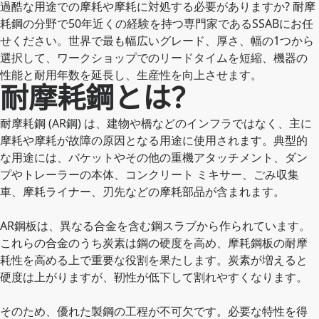
過酷な用途での摩耗や摩耗に対処する必要がありますか? 耐摩
耗鋼の分野で50年近くの経験を持つ専門家であるSSABにお任
せください。世界で最も幅広いグレード、厚さ、幅の1つから
選択して、ワークショップでのリードタイムを短縮、機器の
性能と耐用年数を延長し、生産性を向上させます。
耐摩耗鋼とは？
耐摩耗鋼 (AR鋼) は、建物や橋などのインフラではなく、主に
摩耗や摩耗が故障の原因となる用途に使用されます。典型的
な用途には、バケットやその他の重機アタッチメント、ダン
プやトレーラーの本体、コンクリート ミキサー、ごみ収集
車、摩耗ライナー、刃先などの摩耗部品が含まれます。
AR鋼板は、異なる合金を含む鋼スラブから作られています。
これらの合金のうち炭素は鋼の硬度を高め、摩耗鋼板の耐摩
耗性を高める上で重要な役割を果たします。炭素が増えると
硬度は上がりますが、靭性が低下して割れやすくなります。
そのため、優れた製鋼の工程が不可欠です。必要な特性を得