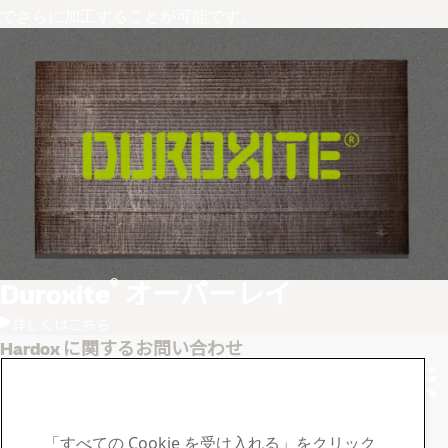
でさらに加工することが可能です。
®
Duroxite
オーバーレイ
詳しくはこちら
Hardox に関するお問い合わせ
ご不明点や質問がありま
したらSSABまでご連絡
「すべての Cookie を受け入れる」をクリック