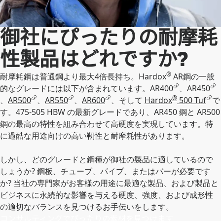
御社にぴったりの耐摩耗
性製品はどれですか?
®
耐摩耗鋼は普通鋼より最大4倍長持ち。Hardox
AR鋼の一般
的なグレードには以下が含まれています。
AR400
、
AR450
®
、
AR500
、
AR550
、
AR600
、そして
Hardox
500 Tuf
で
す。475-505 HBW の最新グレードであり、AR450 鋼と AR500
鋼の最高の特性を組み合わせて高硬度を実現しています。特
に過酷な用途向けの高い靭性と耐摩耗性があります。
しかし、どのグレードと鋼種が御社の製品に適しているので
しょうか? 鋼板、チューブ、パイプ、またはバーが必要です
か? 当社の専門家がお客様の用途に最適な製品、および製品と
ビジネスに永続的な影響を与える硬度、強度、および成形性
の適切なバランスを見つけるお手伝いをします。
コンサルティングでぴったりの素材を見つけます