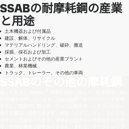
SSABの耐摩耗鋼の産業
と用途
土木機器および付属品
建設、解体、リサイクル
マテリアルハンドリング、破砕、搬送
採掘、採石および加工
セメントおよびその他の産業プラント
農業、林業機械
トラック、トレーラー、その他の車両
SSABのその他の摩耗鋼
®
強くて丈夫な Hardox
耐摩耗鋼板に加えて、耐摩耗性に優れ
®
たAR鋼を提供しています。
Duroxite
オーバーレイを使用
すると、数週間、数か月、さらには数年間、トラブルのない
操作を機器に追加できます。鋼板、パイプ、ピン、またはワ
イヤとして提供されます。溶接またはボルトで固定するだけ
で、特別な機器は必要ありません。または、ワークショップ