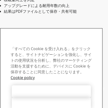
アップグレードによる耐用年数の向上
結果はPDFファイルとして保存・共有可能
「すべての Cookie を受け入れる」をクリック
Contact SSAB
すると、サイトナビゲーションを強化し、サイ
トの使用状況を分析し、弊社のマーケティング
テックサポート
活動を支援するために、デバイスに Cookie を
経験豊富な技術サポートチームが質問にお答えします
保存することに同意したことになります。
テックサポートに連絡する
Cookie policy
ダウンロードセンター
SSABのカタログ、認定証、その他資料の検索やダウンロード
すべての Cookie を受け入れる
が可能です。
ダウンロードへ進む
すべて拒否する
ニュースレター申込み