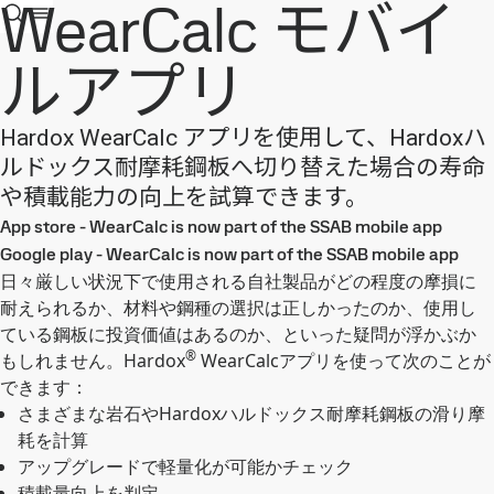
WearCalc モバイ
ルアプリ
Hardox WearCalc アプリを使用して、Hardoxハ
ルドックス耐摩耗鋼板へ切り替えた場合の寿命
や積載能力の向上を試算できます。
App store - WearCalc is now part of the SSAB mobile app
Google play - WearCalc is now part of the SSAB mobile app
日々厳しい状況下で使用される自社製品がどの程度の摩損に
耐えられるか、材料や鋼種の選択は正しかったのか、使用し
ている鋼板に投資価値はあるのか、といった疑問が浮かぶか
®
もしれません。Hardox
WearCalcアプリを使って次のことが
できます：
さまざまな岩石やHardoxハルドックス耐摩耗鋼板の滑り摩
耗を計算
アップグレードで軽量化が可能かチェック
積載量向上を判定