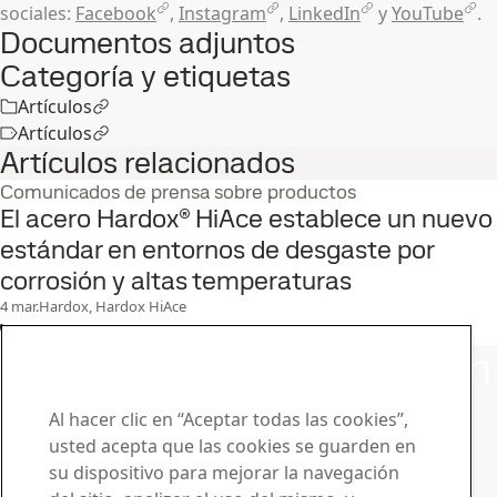
sociales:
Facebook
,
Instagram
,
LinkedIn
y
YouTube
.
Documentos adjuntos
Categoría y etiquetas
Artículos
Artículos
Artículos relacionados
Comunicados de prensa sobre productos
El acero Hardox® HiAce establece un nuevo
estándar en entornos de desgaste por
corrosión y altas temperaturas
4
mar.
Hardox, Hardox HiAce
Leer el caso completo
Póngase en contacto con
SSAB
Al hacer clic en “Aceptar todas las cookies”,
usted acepta que las cookies se guarden en
Póngase en contacto con nosotros
su dispositivo para mejorar la navegación
¿Cómo podemos ayudarle?