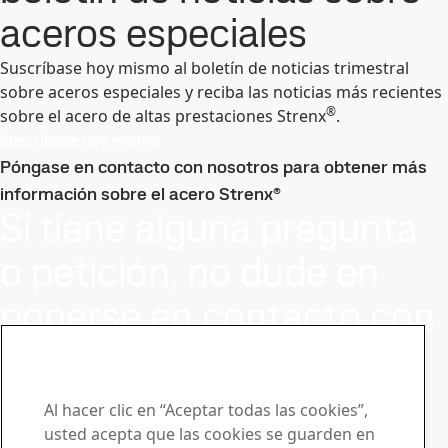
aceros especiales
Suscríbase hoy mismo al boletín de noticias trimestral
sobre aceros especiales y reciba las noticias más recientes
®
sobre el acero de altas prestaciones Strenx
.
Suscríbase hoy mismo.
Póngase en contacto con nosotros para obtener más
información sobre el acero Strenx®
Si tiene alguna pregunta
o petición, no dude en
ponerse en contacto con
nosotros
Manténgase a la vanguardia con el
Al hacer clic en “Aceptar todas las cookies”,
boletín de noticias de Strenx®
usted acepta que las cookies se guarden en