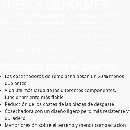
ACERCA DE HOLMER
HOLMER Maschinenbau GmbH es líder de mercado en
tecnología autopropulsada para la recolección de
remolacha azucarera. Fundada en 1969, HOLMER
desarrolló la primera cosechadora autopropulsada de seis
filas para remolacha azucarera en 1974. Desde entonces,
las máquinas de HOLMER han funcionado con éxito en
más de 40 países de todo el mundo.
Ventajas para el cliente
Las cosechadoras de remolacha pesan un 20 % menos
que antes
Vida útil más larga de los diferentes componentes,
funcionamiento más fiable
Reducción de los costes de las piezas de desgaste
Cosechadora con un diseño ligero pero más resistente y
duradero
Menor presión sobre el terreno y menor compactación