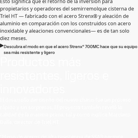
Esto significa que el retorno de la inversión para
propietarios y operadores del semirremolque cisterna de
Triel HT — fabricado con el acero Strenx® y aleación de
aluminio en comparación con los construidos con acero
inoxidable y aleaciones convencionales— es de tan solo
diez meses.
Descubra el modo en que el acero Strenx® 700MC hace que su equipo
sea más resistente y ligero
Productos más
resistentes, ligeros e
innovadores
El desarrollo del diseño del nuevo chasis fue un proceso
rápido y sin sorpresas. El proyecto también reveló la
calidad de la materia prima, tal y como explica Marciano
Dalla, director de Triel HT.
“El uso de aceros de alta resistencia de SSAB permite