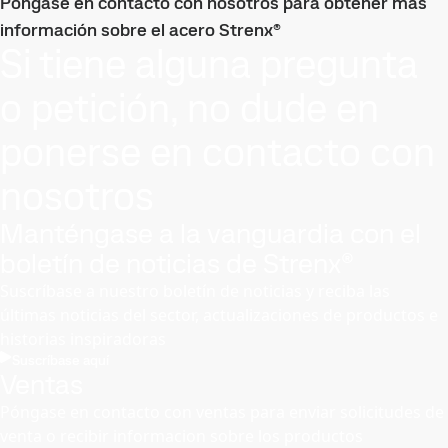
Póngase en contacto con nosotros para obtener más
información sobre el acero Strenx®
Si tiene alguna pregunta
o petición, no dude en
ponerse en contacto con
nosotros
Manténgase a la vanguardia con el
boletín de noticias de Strenx®
Suscríbase a nuestro boletín de noticias y reciba las
últimas noticias del sector, actualizaciones de productos e
historias inspiradoras
Suscríbase aquí
Ventas
Póngase en contacto con ventas para enviar solicitudes de
venta o recibir informacion sobre los productos