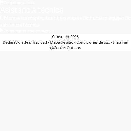
Contactar ventas
Asistencia técnica
Obtenga las respuestas que necesita de nuestro equipo de
asistencia técnica
Contactar asistencia técnica
Copyright 2026
Declaración de privacidad
-
Mapa de sitio
-
Condiciones de uso
-
Imprimir
Cookie Options