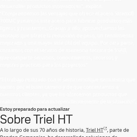
desarrollar productos innovadores”, explica.
“Comprendemos las ventajas que ofrece el acero Strenx®
700MC y usamos este acero para fabricar productos más
ligeros y resistentes. Gracias a ello, aprovechamos las
ventajas que ofrece la reducción de peso, un rendimiento
mejorado y una mayor vida útil del equipo. Por otra parte,
contamos con el servicio de asistencia técnica de SSAB,
que comparte servicios, conocimientos, recursos y
mejores prácticas para los proyectos”.
“El trabajo realizado con el semirremolque demuestra que
vamos por el buen camino y de que contentamos a
nuestros clientes, ya que les ofrecemos productos que
realizarán su función independientemente de la situación”.
Estoy preparado para actualizar
Sobre Triel HT
A lo largo de sus 70 años de historia,
Triel HT
, parte de