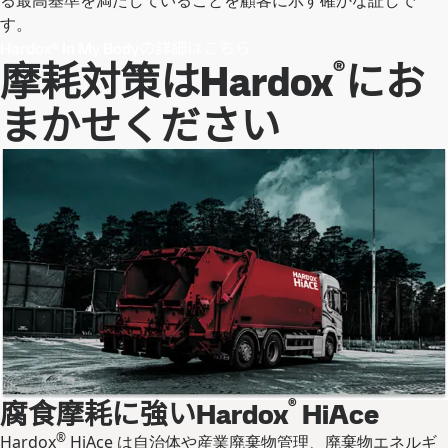
す。
Hardox® In My Bodyの詳細はこちら
®
摩耗対策はHardox
にお
まかせください
®
腐食摩耗に強いHardox
HiAce
®
Hardox
HiAce は自治体や産業廃棄物管理、廃棄物エネルギ