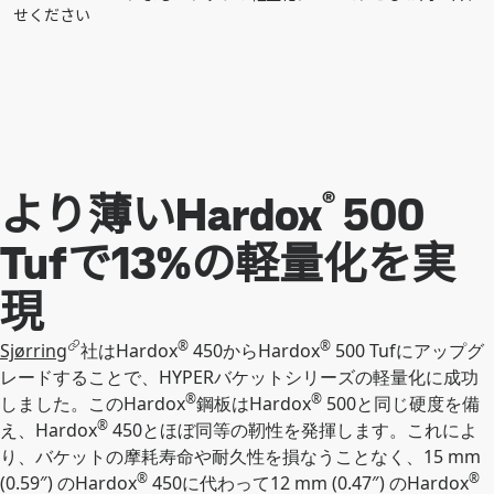
せください
®
より薄いHardox
500
Tufで13%の軽量化を実
現
®
®
Sjørring
社はHardox
450からHardox
500 Tufにアップグ
レードすることで、HYPERバケットシリーズの軽量化に成功
®
®
しました。このHardox
鋼板はHardox
500と同じ硬度を備
®
え、Hardox
450とほぼ同等の靭性を発揮します。これによ
り、バケットの摩耗寿命や耐久性を損なうことなく、15 mm
®
®
(0.59″) のHardox
450に代わって12 mm (0.47″) のHardox