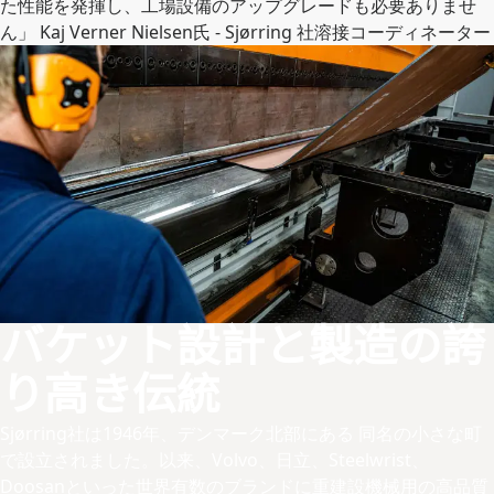
た性能を発揮し、工場設備のアップグレードも必要ありませ
ん」 Kaj Verner Nielsen氏 - Sjørring 社溶接コーディネーター
バケット設計と製造の誇
り高き伝統
Sjørring社は1946年、デンマーク北部にある 同名の小さな町
で設立されました。以来、Volvo、日立、Steelwrist、
Doosanといった世界有数のブランドに重建設機械用の高品質