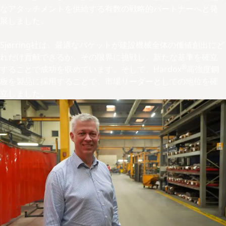
なアタッチメントを供給する有数の戦略的パートナーへと発
展しました。
Sjørring社は、最適なバケットが建設機械全体の価値創出にど
れだけ貢献できるか、その限界に挑戦し、新たな基準を確立
®
することで成功を収めています。そして、Hardox
高強度鋼
板を製品に採用することで、市場リーダーとしての地位を確
立しました。