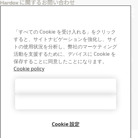
Hardox に関するお問い合わせ
ご不明点や質問がありま
したらSSABまでご連絡
「すべての Cookie を受け入れる」をクリック
ください
すると、サイトナビゲーションを強化し、サイ
トの使用状況を分析し、弊社のマーケティング
ダウンロードセンター
活動を支援するために、デバイスに Cookie を
SSABのカタログ、認定証、その他資料の検索やダウンロード
保存することに同意したことになります。
が可能です。
Cookie policy
ダウンロードへ進む
セールス
すべての Cookie を受け入れる
販売および製品の情報についてはセールスサポートへお問い
合わせください。
すべて拒否する
セールスに問い合わせる
テックサポート
経験豊富な技術サポートチームが質問にお答えします
Cookie 設定
テックサポートに連絡する
Copyright 2026