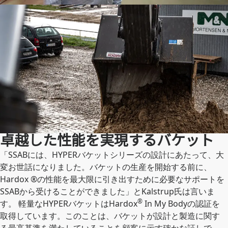
卓越した性能を実現するバケット
「SSABには、HYPERバケットシリーズの設計にあたって、大
変お世話になりました。バケットの生産を開始する前に、
Hardox ®の性能を最大限に引き出すために必要なサポートを
SSABから受けることができました」とKalstrup氏は言いま
®
す。 軽量なHYPERバケットはHardox
In My Bodyの認証を
取得しています。このことは、バケットが設計と製造に関す
る最高基準を満たしていることを顧客に示す確かな証しで