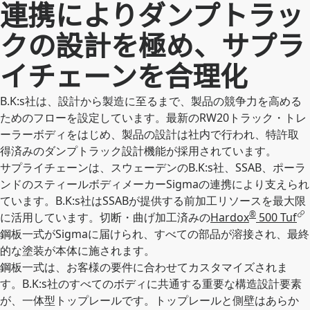
連携によりダンプトラッ
クの設計を極め、サプラ
イチェーンを合理化
B.K:s社は、設計から製造に至るまで、製品の競争力を高める
ためのフローを設定しています。最新のRW20トラック・トレ
ーラーボディをはじめ、製品の設計は社内で行われ、特許取
得済みのダンプトラック設計機能が採用されています。
サプライチェーンは、スウェーデンのB.K:s社、SSAB、ポーラ
ンドのスティールボディメーカーSigmaの連携により支えられ
ています。B.K:s社はSSABが提供する前加工リソースを最大限
®
に活用しています。切断・曲げ加工済みの
Hardox
500 Tuf
鋼板一式がSigmaに届けられ、すべての部品が溶接され、最終
的な塗装が本体に施されます。
鋼板一式は、お客様の要件に合わせてカスタマイズされま
す。B.K:s社のすべてのボディに共通する重要な構造設計要素
が、一体型トップレールです。トップレールと側壁はあらか