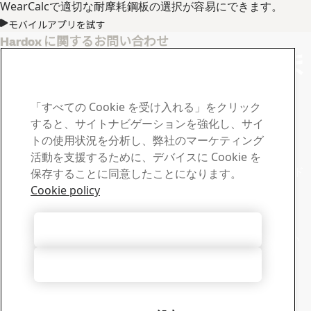
WearCalcで適切な耐摩耗鋼板の選択が容易にできます。
モバイルアプリを試す
Hardox に関するお問い合わせ
ご不明点や質問がありま
したらSSABまでご連絡
「すべての Cookie を受け入れる」をクリック
ください
すると、サイトナビゲーションを強化し、サイ
トの使用状況を分析し、弊社のマーケティング
ダウンロードセンター
活動を支援するために、デバイスに Cookie を
SSABのカタログ、認定証、その他資料の検索やダウンロード
保存することに同意したことになります。
が可能です。
Cookie policy
ダウンロードへ進む
セールス
すべての Cookie を受け入れる
販売および製品の情報についてはセールスサポートへお問い
合わせください。
すべて拒否する
セールスに問い合わせる
テックサポート
経験豊富な技術サポートチームが質問にお答えします