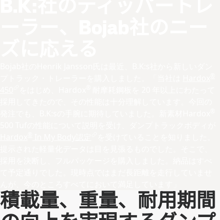
B.K:社のティッパートレ
ーラー、Bojab社のニー
ズに応える
Bojab社のHenrik Jansson氏は最近、B.K:s社から新しいダン
®
プトラック・トレーラーを購入しました。「当社は
Hardox
®
450
をはじめ、Hardox
耐摩耗鋼板を 20 年以上にわたって
採用してきたので、その性能は十分理解しています。今回の
®
発注でも、B.K:sの手腕に期待していました。新素材Hardox
500 Tufの性能について説明を受け、ダンプトラックボディが
®
Hardox
In My Body認定
を受けていることを知りました。
提示された軽量化データは目を見張るものでした。そこで、
採用を決断し、フルパッケージを購入しました。納品はすべ
て予定通りでした。現時点ではまだ長距離を走行していませ
んが、今のところすべてにおいて満足しています」
積載量、重量、耐用期間