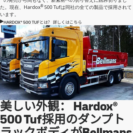
の発売から間もなく、新素材への切り替えに踏み切りまし
®
た。現在、Hardox
500 Tufは同社の全ての製品で採用されて
います。
HARDOX® 500 TUFとは？ 詳しくはこちら
美しい外観： Hardox®
500 Tuf採用のダンプト
ラックボディがBellmans