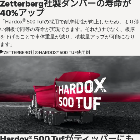
Zetterberg社製ダンパーの寿命が
40%アップ
®
「Hardox
500 Tufの採用で耐摩耗性が向上したため、より薄
い鋼板で同等の寿命が実現できます。それだけでなく、板厚
を下げることで車体重量が減り、積載量アップが可能になり
ます」
ZETTERBERG社のHARDOX® 500 TUF使用例
Hardox
®
500 Tufがティッパーにも