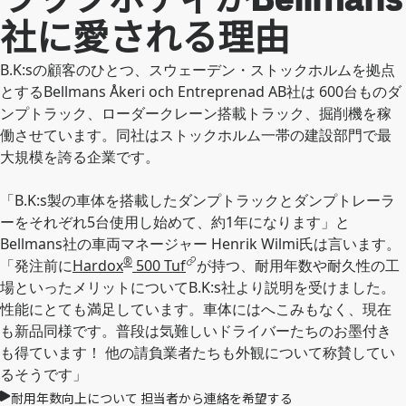
社に愛される理由
B.K:sの顧客のひとつ、スウェーデン・ストックホルムを拠点
とするBellmans Åkeri och Entreprenad AB社は 600台ものダ
ンプトラック、ローダークレーン搭載トラック、掘削機を稼
働させています。同社はストックホルム一帯の建設部門で最
大規模を誇る企業です。
「B.K:s製の車体を搭載したダンプトラックとダンプトレーラ
ーをそれぞれ5台使用し始めて、約1年になります」と
Bellmans社の車両マネージャー Henrik Wilmi氏は言います。
®
「発注前に
Hardox
500 Tuf
が持つ、耐用年数や耐久性の工
場といったメリットについてB.K:s社より説明を受けました。
性能にとても満足しています。車体にはへこみもなく、現在
も新品同様です。普段は気難しいドライバーたちのお墨付き
も得ています！ 他の請負業者たちも外観について称賛してい
るそうです」
耐用年数向上について 担当者から連絡を希望する