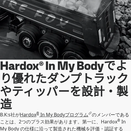
Hardox® In My Bodyでよ
り優れたダンプトラック
やティッパーを設計・製
造
®
B.K:s社が
Hardox
In My Bodyプログラム
のメンバーである
®
ことは、2つのプラス効果があります。第一に、Hardox
In
My Body の仕様に沿って製造された機械を評価・認証する