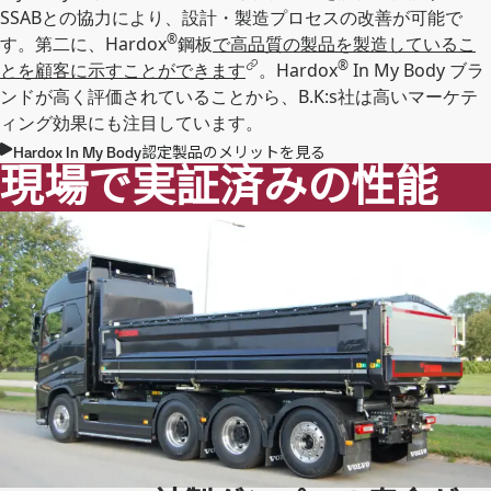
SSABとの協力により、設計・製造プロセスの改善が可能で
®
す。第二に、Hardox
鋼板
で高品質の製品を製造しているこ
®
とを顧客に示すことができます
。Hardox
In My Body ブラ
ンドが高く評価されていることから、B.K:s社は高いマーケテ
ィング効果にも注目しています。
Hardox In My Body認定製品のメリットを見る
現場で実証済みの性能