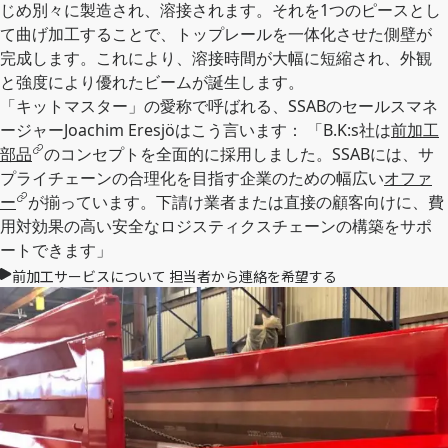
じめ別々に製造され、溶接されます。それを1つのピースとし
て曲げ加工することで、トップレールを一体化させた側壁が
完成します。これにより、溶接時間が大幅に短縮され、外観
と強度により優れたビームが誕生します。
「キットマスター」の愛称で呼ばれる、SSABのセールスマネ
ージャーJoachim Eresjöはこう言います： 「B.K:s社は
前加工
部品
のコンセプトを全面的に採用しました。SSABには、サ
プライチェーンの合理化を目指す企業のための幅広い
オファ
ー
が揃っています。下請け業者または直接の顧客向けに、費
用対効果の高い安全なロジスティクスチェーンの構築をサポ
ートできます」
前加工サービスについて 担当者から連絡を希望する