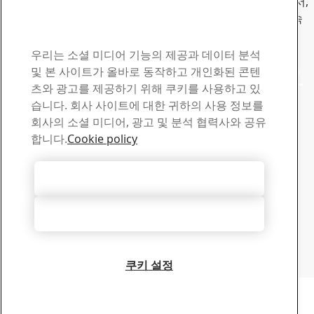
당사는 자동차용 초고장력강 생산에서 탈탄소화를 실행하면서,
자동차 전과정 평가를 통해 당사의 미래 대비형 공정들을 계속
추진하고 있습니다.
SSAB Docol 연락처
우리는 소셜 미디어 기능의 제공과 데이터 분석
질문이나 문의 사항이 있으
및 본 사이트가 올바로 동작하고 개인화된 콘텐
츠와 광고를 제공하기 위해 쿠키를 사용하고 있
시면 연락 주십시오
습니다. 회사 사이트에 대한 귀하의 사용 정보를
회사의 소셜 미디어, 광고 및 분석 협력사와 공유
다운로드 센터
합니다.
Cookie policy
SSAB 브로셔와 인증서, 기타 자료 검색 및 다운로드
다운로드로 이동
모든 쿠키 허용
영업
영업 문의 및 제품 정보는 영업 지원팀에 문의하십시오
모두 거부
영업팀 연락처
기술 지원
숙련된 기술 지원팀에서 필요하신 답변을 얻으시길 바랍니다
쿠키 설정
기술 지원팀 연락처
저작권 2026
개인정보 보호정책
-
사이트맵
-
이용 약관
-
발행자 정보
Cookie Options