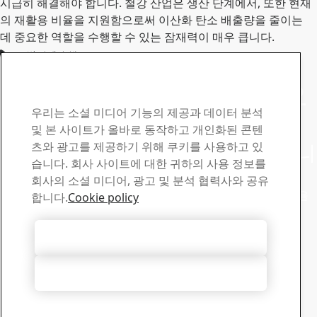
시급히 해결해야 합니다. 철강 산업은 생산 단계에서, 또한 현재
의 재활용 비율을 지원함으로써 이산화 탄소 배출량을 줄이는
데 중요한 역할을 수행할 수 있는 잠재력이 매우 큽니다.
글로벌 과제 수행
Strenx® 제품 연락처
질문이나 문의 사항이 있으
우리는 소셜 미디어 기능의 제공과 데이터 분석
시면 연락 주십시오
및 본 사이트가 올바로 동작하고 개인화된 콘텐
츠와 광고를 제공하기 위해 쿠키를 사용하고 있
Strenx® 뉴스레터를 받아보시기 바랍니
습니다. 회사 사이트에 대한 귀하의 사용 정보를
다
회사의 소셜 미디어, 광고 및 분석 협력사와 공유
뉴스레터를 구독하고 최신 업계 뉴스, 제품 업데이트 및 영감을
합니다.
Cookie policy
주는 스토리를 받아보세요
여기에서 신청
모든 쿠키 허용
영업
영업 문의 및 제품 정보는 영업 지원팀에 문의하십시오
모두 거부
영업팀 연락처
기술 지원
숙련된 기술 지원팀에서 필요하신 답변을 얻으시길 바랍니다