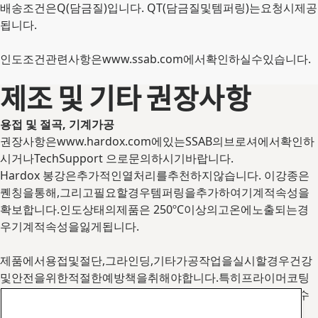
배송조건은Q(담금질)입니다. QT(담금질및템퍼링)는요청시제공
됩니다.
인도조건관련사항은www.ssab.com에서확인하실수있습니다.
제조 및 기타 권장사항
용접 및 절곡, 기계가공
권장사항은www.hardox.com에있는SSAB의브로셔에서확인하
시거나TechSupport 으로문의하시기바랍니다.
Hardox 봉강은추가적인열처리를추천하지않습니다. 이강종은
퀜칭을통해,그리고필요할경우템퍼링을추가하여기계적속성을
확보합니다.인도상태의제품은 250ºC이상의고온에노출되는경
우기계적속성을잃게됩니다.
제품에서용접및절단,그라인딩,기타가공작업을실시할경우건강
및안전을위한적절한예방책을취해야합니다.특히프라이머코팅
된강판을그라인딩할경우미세 입자농도가높은먼지가발생할수
있습니다.