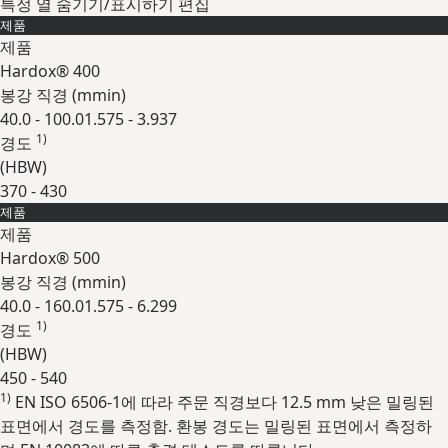
특정 열 숨기기/표시하기
편집
제품
제품
Hardox® 400
봉강 직경 (
mm
in
)
40.0 - 100.0
1.575 - 3.937
1)
경도
(
HBW
)
370 - 430
제품
확장
제품
Hardox® 500
봉강 직경 (
mm
in
)
40.0 - 160.0
1.575 - 6.299
1)
경도
(
HBW
)
450 - 540
1)
EN ISO 6506-1에 따라 주문 직경보다 12.5 mm 낮은 밀링된
확장
표면에서 경도를 측정함. 환봉 경도는 밀링된 표면에서 측정하