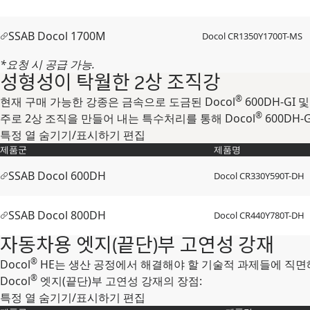
SSAB Docol 1700M
Docol CR​1350Y​1700T-​MS
*요청 시 공급 가능.
성형성이 탁월한 2상 조직강
®
현재 구매 가능한 강종은 금속으로 도금된 Docol
600DH-GI
®
주로 2상 조직을 만들어 내는 특수처리를 통해 Docol
600DH
특정 열 숨기기/표시하기
편집
제품군
제품명
SSAB Docol 600DH
Docol CR​330Y​590T-​DH
SSAB Docol 800DH
Docol CR​440Y​780T-​DH
자동차용 엣지(끝단)부 고연성 강재
®
Docol
HE는 생산 공정에서 해결해야 할 기술적 과제들에 직면
®
Docol
엣지(끝단)부 고연성 강재의 장점:
특정 열 숨기기/표시하기
편집