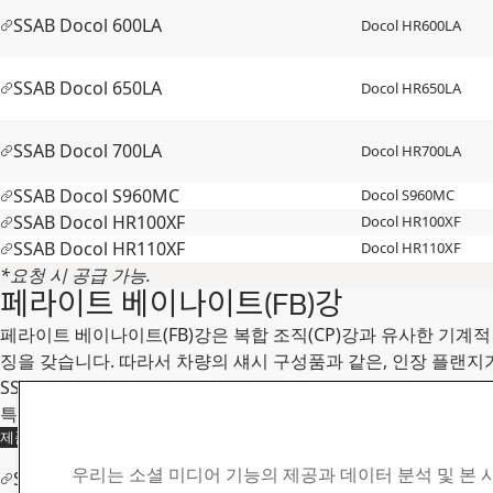
SSAB Docol 600LA
Docol HR​600LA
SSAB Docol 650LA
Docol HR​650LA
SSAB Docol 700LA
Docol HR​700LA
SSAB Docol S960MC
Docol S960MC
SSAB Docol HR100XF
Docol HR100XF
SSAB Docol HR110XF
Docol HR110XF
*요청 시 공급 가능.
페라이트 베이나이트(FB)강
페라이트 베이나이트(FB)강은 복합 조직(CP)강과 유사한 기계
징을 갖습니다. 따라서 차량의 섀시 구성품과 같은, 인장 플랜지
SSAB에서는 자동차 시장의 요구를 충족시키기 위해 이러한 강
특정 열 숨기기/표시하기
편집
제품군
제품명
우리는 소셜 미디어 기능의 제공과 데이터 분석 및 본
SSAB Docol 600FB
Docol HR​440Y​580T-​FB