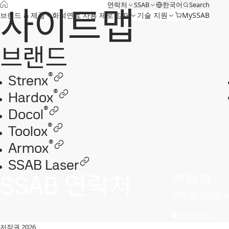
연락처
SSAB
한국어
Search
사이트맵
브랜드 & 제품
화석연료 사용 제로 강재
기술 지원
MySSAB
브랜드
®
Strenx
®
Hardox
®
Docol
®
Toolox
®
Armox
SSAB Laser
SSAB 연락처
연락처
무엇을 도와드
연락처 검색
저작권 2026