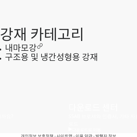
강재 카테고리
내마모강
구조용 및 냉간성형용 강재
다운로드 센터
릴까요?
SSAB 브로셔와 인증서, 기타 자
로드
다운로드로 이동
개인정보 보호정책
-
사이트맵
-
이용 약관
-
발행자 정보