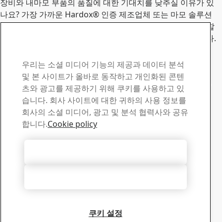
장비와 내마모 부품의 품질에 대한 기대치를 낮추실 이유가 있
나요? 가장 가까운 Hardox® 인증 제조업체 또는 마모 솔루션
전문가를 찾아보세요. Hardox® 내마모 강판 마스터와 협업할
경우, 가장 극한의 환경에서도 생산성을 극대화할 수 있습니다.
장비
내마모 부품
Hardox 연락처
우리는 소셜 미디어 기능의 제공과 데이터 분석
질문이나 문의 사항이 있으
및 본 사이트가 올바로 동작하고 개인화된 콘텐
츠와 광고를 제공하기 위해 쿠키를 사용하고 있
시면 연락 주십시오
습니다. 회사 사이트에 대한 귀하의 사용 정보를
회사의 소셜 미디어, 광고 및 분석 협력사와 공유
다운로드 센터
합니다.
Cookie policy
SSAB 브로셔와 인증서, 기타 자료 검색 및 다운로드
다운로드로 이동
모든 쿠키 허용
영업
영업 문의 및 제품 정보는 영업 지원팀에 문의하십시오
모두 거부
영업팀 연락처
기술 지원
숙련된 기술 지원팀에서 필요하신 답변을 얻으시길 바랍니다
쿠키 설정
기술 지원팀 연락처