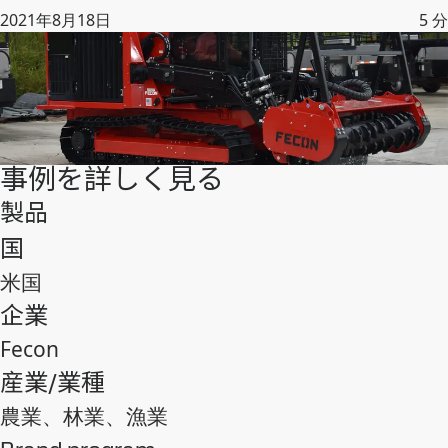
2021年8月18日
5
分
事例を詳しく見る
製品
国
米国
企業
Fecon
産業/業種
農業、林業、漁業