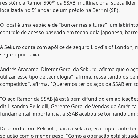
resistência
Ramor 500
da SSAB, multinacional sueca líder
localizada no 5º andar de um prédio na Berrini (SP).
O local é uma espécie de "bunker nas alturas", um labiri
controle de acesso baseado em tecnologia japonesa, barrei
A Sekuro conta com apólice de seguro Lloyd´s of London, 
seguro por caixa.
Andrés Aracama, Diretor Geral da Sekuro, afirma que o aç
utilizar esse tipo de tecnologia", afirma, ressaltando os 
competitivo", afirma. "Queremos ter os aços da SSAB em tod
"O aço Ramor da SSAB já está bem difundido em aplicações
diz Lisandro Peliciolli, Gerente Geral de Vendas da Améric
fundamental importância, a SSAB acabou se tornando um pa
De acordo com Peliciolli, para a Sekuro, era importante t
solução com o menor peso. "Como a operação está situada