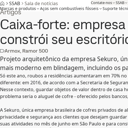
Contate-nos
SSAB
SSAB
Sala de notícias
Marcas e produtos
Aços sem combustíveis fósseis
Suporte técn
Artigos
Caixa-forte: empresa
constrói seu escritór
Armox, Ramor 500
Projeto arquitetônico da empresa Sekuro, úni
mais moderno em blindagem, incluindo os pa
Só este ano, roubos a residências aumentaram em 70% no R
diferente: em 2016, de acordo com a Secretaria de Seguran
Nesse contexto, guardar objetos de valor dentro de casa h
problema seria o aluguel de cofre - oferecido pelos banco
A Sekuro, única empresa brasileira de cofres privados de 
privacidade e segurança aos clientes que desejam guardar 
suas atividades no mês de junho em São Paulo e para constr