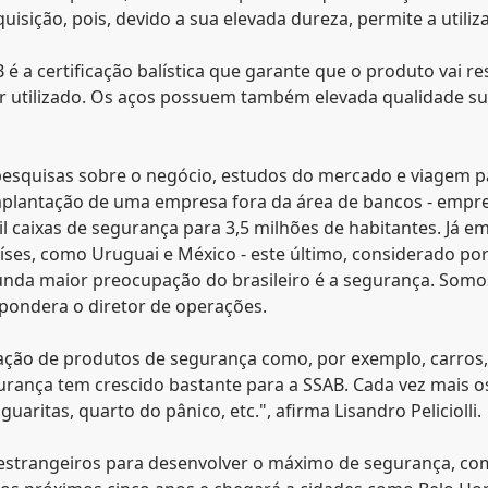
uisição, pois, devido a sua elevada dureza, permite a uti
é a certificação balística que garante que o produto vai r
utilizado. Os aços possuem também elevada qualidade super
esquisas sobre o negócio, estudos do mercado e viagem par
mplantação de uma empresa fora da área de bancos - emp
il caixas de segurança para 3,5 milhões de habitantes. Já e
aíses, como Uruguai e México - este último, considerado p
gunda maior preocupação do brasileiro é a segurança. Som
 pondera o diretor de operações.
ação de produtos de segurança como, por exemplo, carros, 
urança tem crescido bastante para a SSAB. Cada vez mais 
guaritas, quarto do pânico, etc.", afirma Lisandro Peliciolli.
 estrangeiros para desenvolver o máximo de segurança, com