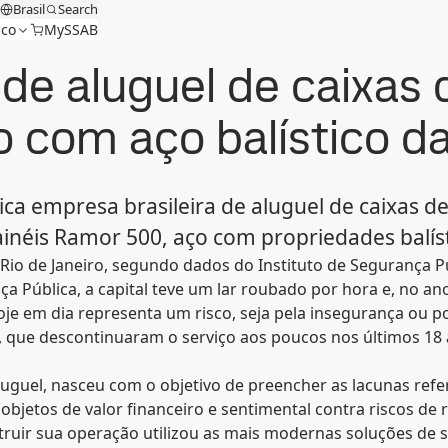
Brasil
Search
ico
MySSAB
 de aluguel de caixas
io com aço balístico 
ca empresa brasileira de aluguel de caixas de
inéis Ramor 500, aço com propriedades balís
io de Janeiro, segundo dados do Instituto de Segurança P
ça Pública, a capital teve um lar roubado por hora e, no a
oje em dia representa um risco, seja pela insegurança ou p
s, que descontinuaram o serviço aos poucos nos últimos 18
aluguel, nasceu com o objetivo de preencher as lacunas ref
objetos de valor financeiro e sentimental contra riscos de
uir sua operação utilizou as mais modernas soluções de seg