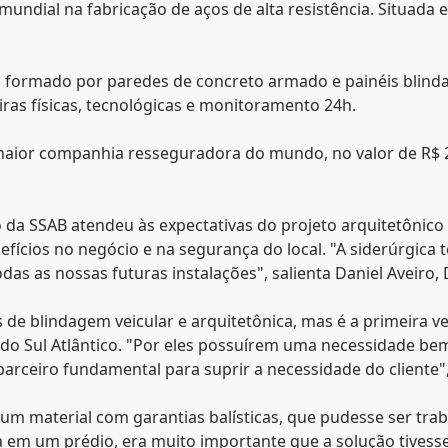
 mundial na fabricação de aços de alta resistência. Situada
nto formado por paredes de concreto armado e painéis blin
ras físicas, tecnológicas e monitoramento 24h.
maior companhia resseguradora do mundo, no valor de R$ 22
o da SSAB atendeu às expectativas do projeto arquitetôni
benefícios no negócio e na segurança do local. "A siderúrgi
as as nossas futuras instalações", salienta Daniel Aveiro,
 de blindagem veicular e arquitetônica, mas é a primeira
a do Sul Atlântico. "Por eles possuírem uma necessidade be
rceiro fundamental para suprir a necessidade do cliente"
er um material com garantias balísticas, que pudesse ser t
 em um prédio, era muito importante que a solução tives