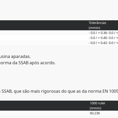
Tolerâncias
(
mm
in
)
- 0.0 / + 0.36
- 0.0 / 
- 0.0 / + 0.40
- 0.0 / 
- 0.0 / + 0.42
- 0.0 / 
usina aparadas.
norma da SSAB após acordo.
a SSAB, que são mais rigorosas do que as da norma EN 1005
1000 ruler
(
mm
in
)
6
0.236