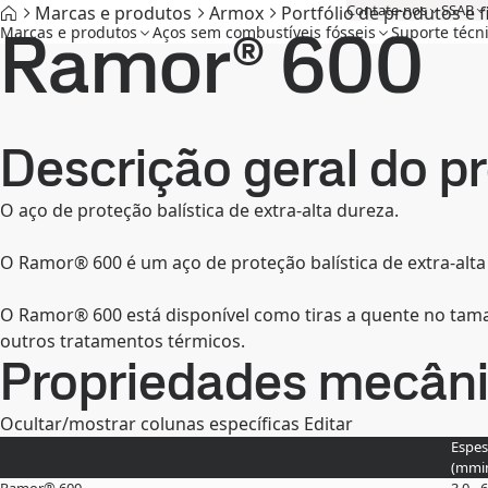
Contate-nos
SSAB
Marcas e produtos
Armox
Portfólio de produtos e f
Ramor® 600
Marcas e produtos
Aços sem combustíveis fósseis
Suporte técn
Descrição geral do p
O aço de proteção balística de extra-alta dureza.
O Ramor® 600 é um aço de proteção balística de extra-alta
O Ramor® 600 está disponível como tiras a quente no tama
outros tratamentos térmicos.
Propriedades mecân
Ocultar/mostrar colunas específicas
Editar
Espes
(
mm
i