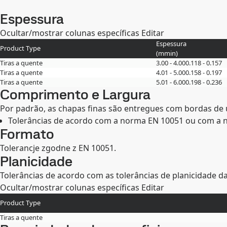
Espessura
Ocultar/mostrar colunas específicas
Editar
Espessura
Product Type
(
mm
in
)
Tiras a quente
3.00 - 4.00
0.118 - 0.157
Tiras a quente
4.01 - 5.00
0.158 - 0.197
Tiras a quente
5.01 - 6.00
0.198 - 0.236
Comprimento e Largura
Por padrão, as chapas finas são entregues com bordas de 
Tolerâncias de acordo com a norma EN 10051 ou com a 
Formato
Tolerancje zgodne z EN 10051.
Planicidade
Tolerâncias de acordo com as tolerâncias de planicidade d
Ocultar/mostrar colunas específicas
Editar
Product Type
Tiras a quente