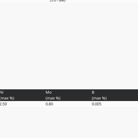
570 - 640
Ni
Mo
B
(max
%
)
(max
%
)
(max
%
)
2.50
0.80
0.005