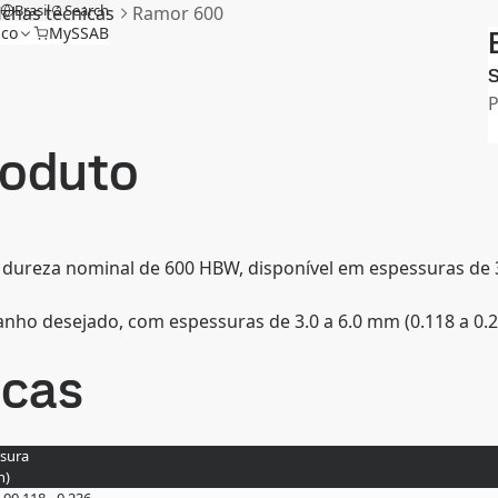
Brasil
Search
ichas técnicas
Ramor 600
ico
MySSAB
S
roduto
 dureza nominal de 600 HBW, disponível em espessuras de 3.
nho desejado, com espessuras de 3.0 a 6.0 mm (0.118 a 0.
icas
sura
n
)