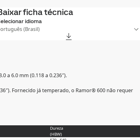
Baixar ficha técnica
elecionar idioma
Português (Brasil)
0 a 6.0 mm (0.118 a 0.236″).
236″). Fornecido já temperado, o Ramor® 600 não requer
Dureza
(
HBW
)