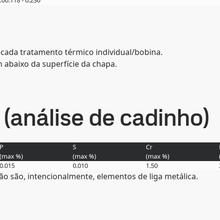
6.0
0.118 - 0.236
 cada tratamento térmico individual/bobina.
 abaixo da superfície da chapa.
(análise de cadinho)
P
S
Cr
(max
%
)
(max
%
)
(max
%
)
0.015
0.010
1.50
ão são, intencionalmente, elementos de liga metálica.