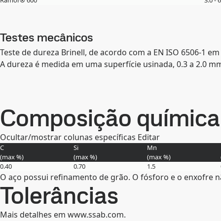
Ramor® 600
3.0 - 
Testes mecânicos
Teste de dureza Brinell, de acordo com a EN ISO 6506-1 em
A dureza é medida em uma superfície usinada, 0.3 a 2.0 mm
Composição química 
Ocultar/mostrar colunas específicas
Editar
C
Si
Mn
(max
%
)
(max
%
)
(max
%
)
0.40
0.70
1.5
O aço possui refinamento de grão. O fósforo e o enxofre n
Tolerâncias
Mais detalhes em www.ssab.com.