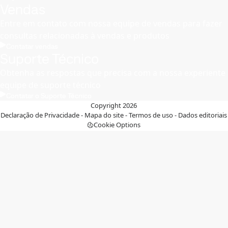
Vendas
Entre em contato com nossa equipe de vendas para fazer
consultas relacionadas à vendas e produtos
Contatar vendas
Suporte Técnico
Obtenha as respostas que precisa com a nossa experiente
equipe de suporte técnico
Contatar o Suporte Técnico
Copyright 2026
Declaração de Privacidade
-
Mapa do site
-
Termos de uso
-
Dados editoriais
Cookie Options