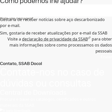
Como podemos lhe ajudar?
Digite uma mensagem
*
Gostaria de receber notícias sobre aço descarbonizado
por e-mail.
Sim, gostaria de receber atualizações por e-mail da SSAB
Visite a
declaração de privacidade da SSAB
para obter
mais informações sobre como processamos os dados
pessoais
Enviar
Contato, SSAB Docol
Contate-nos no caso de
dúvidas ou consultas
Central de Downloads
Procure e baixe os catálogos, certificados e outros
materiais da SSAB.
Ir para downloads