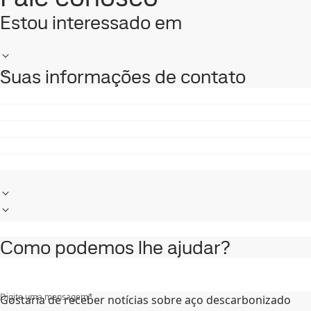
Estou interessado em
Suas informações de contato
Como podemos lhe ajudar?
Digite uma mensagem
*
Gostaria de receber notícias sobre aço descarbonizado