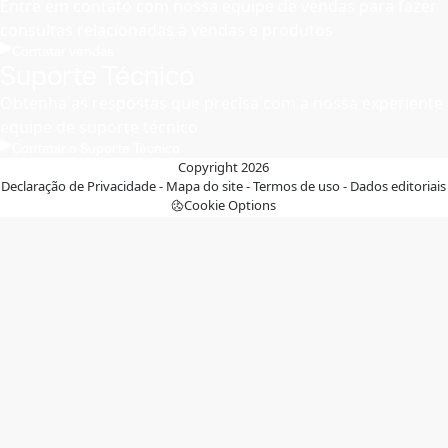
Entre em contato com nossa equipe de vendas para fazer
consultas relacionadas à vendas e produtos
Contatar vendas
Suporte Técnico
Obtenha as respostas que precisa com a nossa experiente
equipe de suporte técnico
Contatar o Suporte Técnico
Copyright 2026
Declaração de Privacidade
-
Mapa do site
-
Termos de uso
-
Dados editoriais
Cookie Options