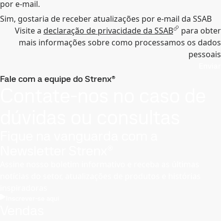
por e-mail.
Sim, gostaria de receber atualizações por e-mail da SSAB
Visite a
declaração de privacidade da SSAB
para obter
mais informações sobre como processamos os dados
pessoais
Enviar
Fale com a equipe do Strenx®
Contate-nos no caso de
dúvidas ou consultas
Fique na vanguarda com a
Newsletter Strenx®
Assine nosso boletim informativo e receba as últimas
notícias do setor, atualizações de produtos e histórias
inspiradoras
Inscrever-se aqui
Vendas