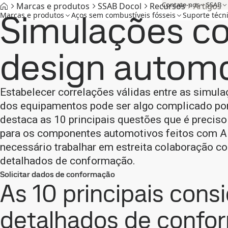
Contate-nos
SSAB
Marcas e produtos
SSAB Docol
Recursos
Artigos
Simulações c
Marcas e produtos
Aços sem combustíveis fósseis
Suporte técn
design automo
Estabelecer correlações válidas entre as simul
dos equipamentos pode ser algo complicado por 
destaca as 10 principais questões que é precis
para os componentes automotivos feitos com 
necessário trabalhar em estreita colaboração c
detalhados de conformação.
Solicitar dados de conformação
As 10 principais cons
detalhados de confo