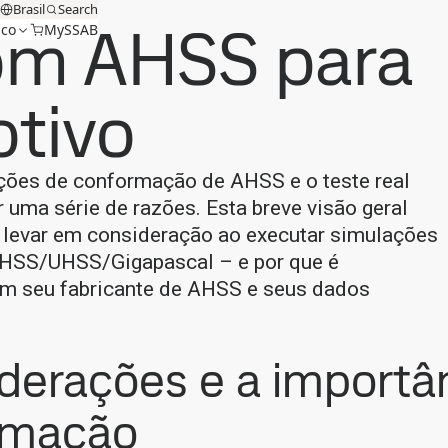
Brasil
Search
om AHSS para
ico
MySSAB
tivo
ações de conformação de AHSS e o teste real
uma série de razões. Esta breve visão geral
o levar em consideração ao executar simulações
AHSS/UHSS/Gigapascal – e por que é
om seu fabricante de AHSS e seus dados
iderações e a importâ
rmação