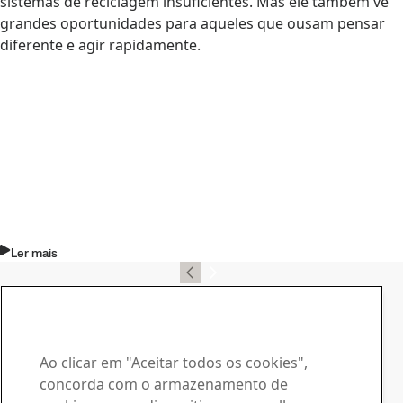
sistemas de reciclagem insuficientes. Mas ele também vê
grandes oportunidades para aqueles que ousam pensar
diferente e agir rapidamente.
Ler mais
Contato, SSAB Docol
Contate-nos no caso de
dúvidas ou consultas
Ao clicar em "Aceitar todos os cookies",
concorda com o armazenamento de
Central de Downloads