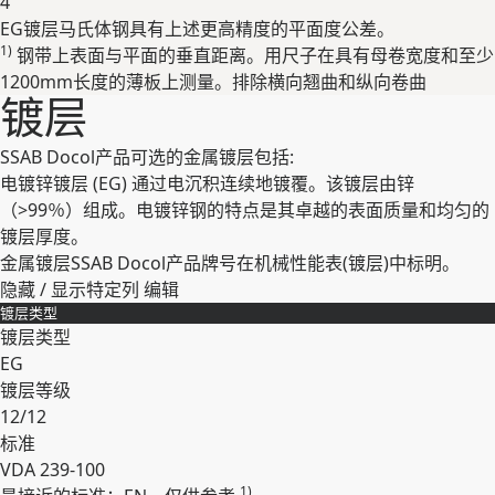
4
EG镀层⻢⽒体钢具有上述更⾼精度的平⾯度公差。
展开
1)
钢带上表⾯与平⾯的垂直距离。⽤尺⼦在具有⺟卷宽度和⾄少
1200mm⻓度的薄板上测量。排除横向翘曲和纵向卷曲
镀层
SSAB Docol产品可选的⾦属镀层包括:
电镀锌镀层 (EG) 通过电沉积连续地镀覆。该镀层由锌
（>99％）组成。电镀锌钢的特点是其卓越的表⾯质量和均匀的
镀层厚度。
⾦属镀层SSAB Docol产品牌号在机械性能表(镀层)中标明。
隐藏 / 显示特定列
编辑
镀层类型
镀层类型
EG
镀层等级
12/12
标准
VDA 239-100
1)