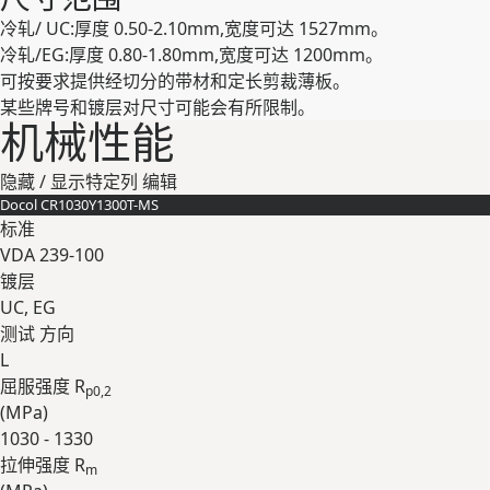
冷轧/ UC:厚度 0.50-2.10mm,宽度可达 1527mm。
冷轧/EG:厚度 0.80-1.80mm,宽度可达 1200mm。
可按要求提供经切分的带材和定⻓剪裁薄板。
某些牌号和镀层对尺⼨可能会有所限制。
机械性能
隐藏 / 显示特定列
编辑
Docol CR​1030Y​1300T-​MS
标准
VDA 239-100
镀层
UC, EG
测试 ⽅向
L
屈服强度 R
p0,2
(
MPa
)
1030 - 1330
拉伸强度 R
m