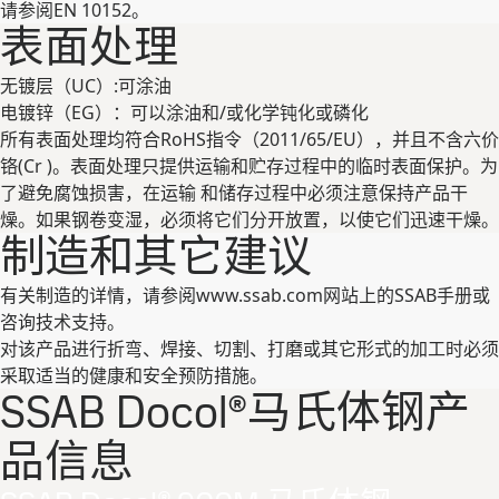
请参阅EN 10152。
表⾯处理
⽆镀层（UC）:可涂油
电镀锌（EG）：可以涂油和/或化学钝化或磷化
所有表⾯处理均符合RoHS指令（2011/65/EU），并且不含六价
铬(Cr )。表⾯处理只提供运输和贮存过程中的临时表⾯保护。为
了避免腐蚀损害，在运输 和储存过程中必须注意保持产品⼲
燥。如果钢卷变湿，必须将它们分开放置，以使它们迅速⼲燥。
制造和其它建议
有关制造的详情，请参阅www.ssab.com⽹站上的SSAB⼿册或
咨询技术⽀持。
对该产品进⾏折弯、焊接、切割、打磨或其它形式的加⼯时必须
采取适当的健康和安全预防措施。
SSAB Docol®马氏体钢产
品信息