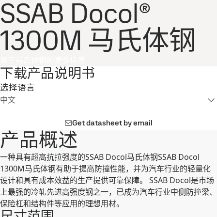
SSAB Docol®
1300M 马氏体钢
关于马氏体钢的更多信息
下载产品说明书
选择语言
中文
Get datasheet by email
产品概述
⼀种具有超⾼抗拉强度的SSAB Docol⻢⽒体钢SSAB Docol
1300M⻢⽒体钢有助于提⾼防撞性能，并为汽⻋⾏业的轻量化
设计和具有成本效益的⽣产提供可靠保障。 SSAB Docol是市场
上最强的冷轧先进⾼强度钢之⼀，已成为汽⻋⾏业中侧防撞梁、
保险杠和结构件等应⽤的理想⽤材。
尺寸范围