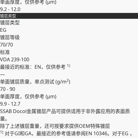
单面厚度，仅供参考 (
µm
)
9.2 - 12.0
镀层类型
展开
镀层类型
EG
镀层等级
70/70
标准
VDA 239-100
1)
最接近的标准：EN，仅供参考
—
2
单面镀层质量，单点测试 (
g/m
)
70 - 90
单面厚度，仅供参考 (
µm
)
9.9 - 12.7
SSAB Docol⾦属镀层产品可提供适⽤于⾮外露应⽤的表⾯质
展开
量。
除了上述镀层重量，还可按要求提供OEM特殊镀层
1)
对于GI和GA，最接近的参考值请参阅EN 10346。对于EG ，