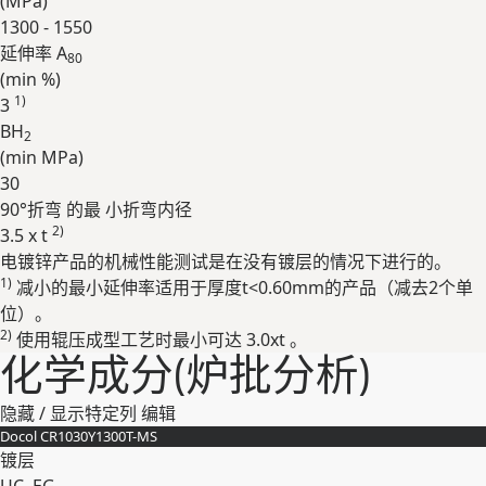
(
MPa
)
1300 - 1550
延伸率 A
80
(min
%
)
1)
3
BH
2
(min
MPa
)
30
90°折弯 的最 ⼩折弯内径
2)
3.5 x t
电镀锌产品的机械性能测试是在没有镀层的情况下进⾏的。
展开
1)
减⼩的最⼩延伸率适⽤于厚度t<0.60mm的产品（减去2个单
位）。
2)
使用辊压成型工艺时最小可达 3.0xt 。
化学成分(炉批分析)
隐藏 / 显示特定列
编辑
Docol CR​1030Y​1300T-​MS
镀层