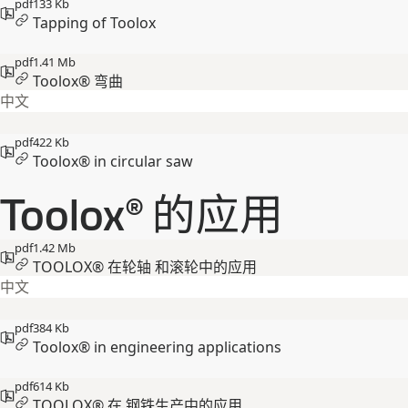
pdf
133 Kb
Tapping of Toolox
pdf
1.41 Mb
Toolox® 弯曲
中文
pdf
422 Kb
Toolox® in circular saw
Toolox® 的应用
pdf
1.42 Mb
TOOLOX® 在轮轴 和滚轮中的应用
中文
pdf
384 Kb
Toolox® in engineering applications
pdf
614 Kb
TOOLOX® 在 钢铁生产中的应用