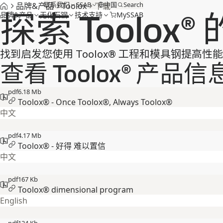
联系我们
SSAB
中国
Search
品牌&产品
Toolox
下载
探索 Toolox®
品牌&产品
无化石钢
技术支持
MySSAB
找到启发您使用 Toolox® 工程和模具钢提高
查看 Toolox® 产品信
pdf
6.18 Mb
Toolox® - Once Toolox®, Always Toolox®
中文
pdf
4.17 Mb
Toolox® - 好得 难以置信
中文
pdf
167 Kb
Toolox® dimensional program
English