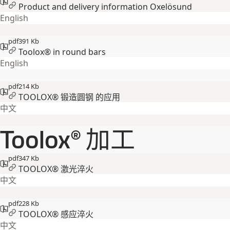
Product and delivery information Oxelösund
English
pdf
391 Kb
Toolox® in round bars
English
pdf
214 Kb
TOOLOX® 锻造圆钢 的应用
中文
Toolox® 加工
pdf
347 Kb
TOOLOX® 激光淬火
中文
pdf
228 Kb
TOOLOX® 感应淬火
中文