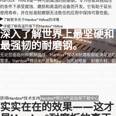
Hardox
HiAce是一种可耐腐蚀的耐磨钢，专为在极具挑战性
的条件下承受腐蚀、磨损和高温的设备而开发。它有助于延长
使用寿命，并在标准耐磨钢无法胜任的应用中保持可靠性能。
了解更多关于Hardox® HiAce的详情
详细了解高温环境下的Hardox® HiAce
深入了解世界上最坚硬和
最强韧的耐磨钢。
®
无论您面临何种磨损挑战，Hardox
悍达®耐磨板都能满足您的
®
需求。Hardox
悍达®产品系列——包括耐磨板、耐磨片材、圆
钢、管道和钢管——可保护各类设备免受磨损。需要升级吗？
我们的本地技术支持团队可以帮助您分析您的磨损情况，推荐
®
合适的材料，或改进您的设计，以充分利用Hardox
悍达®耐磨
钢。您拥有应用专长，我们提供高强度钢的专业技术——双方
共同携手应对最严峻的磨损挑战。
获得Hardox®技术支持
Hardox®悍达®产品指南
下载中心
实实在在的效果——这才