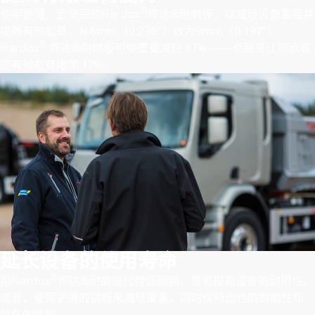
®
使用更薄、更坚固的Hardox
悍达®耐磨板，以减轻设备重量并
提高有效载荷。从6mm（0.236"）改为5mm（0.197"）
®
Hardox
悍达®耐磨板可使重量减轻 17% ——也就是让您承载
的有效载荷增加 17%。
延长设备的使用寿命
®
用Hardox
悍达®耐磨板代替低碳钢，显著提高设备的耐用性。
或者，使用更薄的钢板来减轻重量，同时保持出色的耐磨性和
持久的性能。