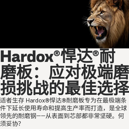
Hardox®悍达®耐
磨板：应对极端磨
损挑战的最佳选择
适者生存 Hardox®悍达®耐磨板专为在最极端条
件下延长使用寿命和提高生产率而打造，是全球
领先的耐磨钢——从表面到芯部都非常坚硬。何
须妥协？