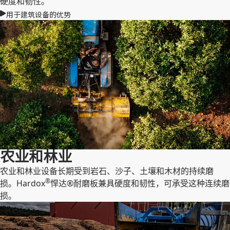
硬度和韧性。
用于建筑设备的优势
农业和林业
农业和林业设备长期受到岩石、沙子、土壤和木材的持续磨
®
损。Hardox
悍达®耐磨板兼具硬度和韧性，可承受这种连续磨
损。