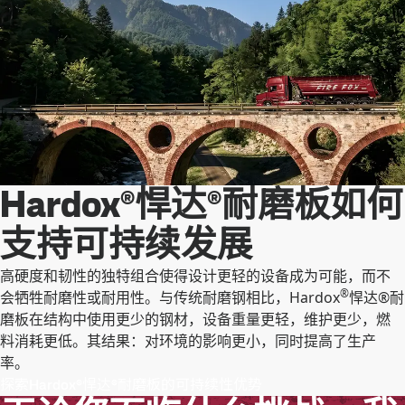
Hardox®悍达®耐磨板如何
支持可持续发展
高硬度和韧性的独特组合使得设计更轻的设备成为可能，而不
®
会牺牲耐磨性或耐用性。与传统耐磨钢相比，Hardox
悍达®耐
磨板在结构中使用更少的钢材，设备重量更轻，维护更少，燃
料消耗更低。其结果：对环境的影响更小，同时提高了生产
率。
探索Hardox®悍达®耐磨板的可持续性优势