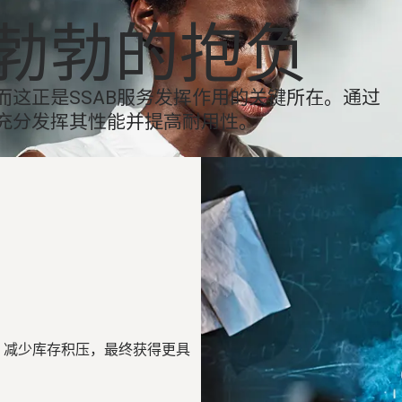
勃勃的抱负
这正是SSAB服务发挥作用的关键所在。通过
充分发挥其性能并提高耐用性。
，减少库存积压，最终获得更具