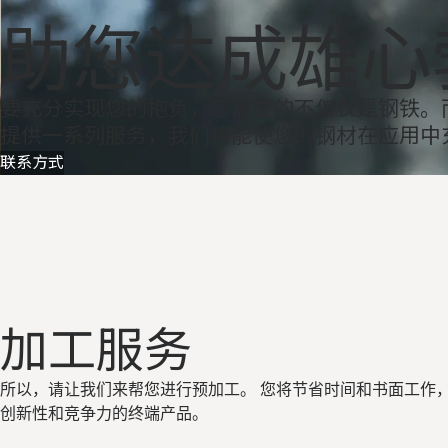
联系我们
SSAB
中国
Search
品牌&产品
服务
助您达成雄心
品牌&产品
无化石钢
技术支持
MySSAB
要充分实现您的抱负，您需要的不仅仅是钢铁。而
提供一系列服务，我们将能使您的钢材在应用中
联系方式
加工服务
所以，请让我们来帮您进行预加工。 您将节省时间和书面工作
创新性和竞争力的终端产品。