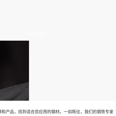
联系方式
品牌和产品，找到适合您应用的钢材。一如既往，我们的钢铁专家