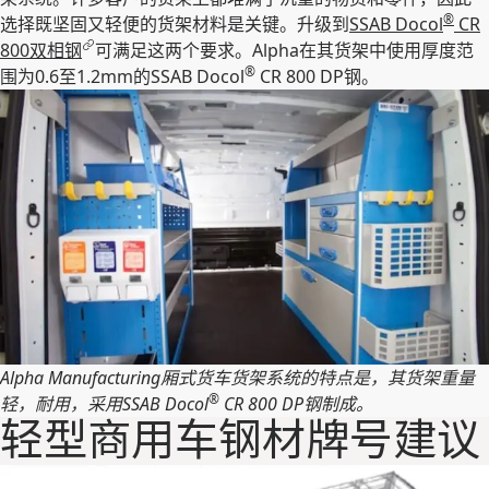
®
选择既坚固又轻便的货架材料是关键。升级到
SSAB Docol
CR
800双相钢
可满足这两个要求。Alpha在其货架中使用厚度范
®
围为0.6至1.2mm的SSAB Docol
CR 800 DP钢。
Alpha Manufacturing厢式货车货架系统的特点是，其货架重量
®
轻，耐用，采用SSAB Docol
CR 800 DP钢制成。
轻型商用车钢材牌号建议