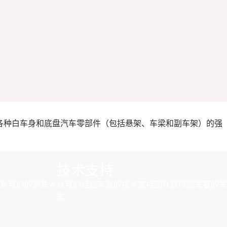
各种白车身和底盘汽车零部件（包括悬架、车梁和副车架）的强
技术支持
系我们的销售人
从我们经验丰富的技术支持团队获得您需要的答
案