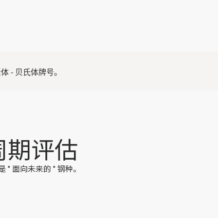
体 - 贝氏体牌号。
周期评估
是 " 面向未来的 " 钢种。