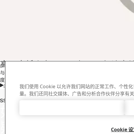
高强度低合金 (HSLA) 钢用于经济
与传统的低碳钢相比，高强度低合金钢是提高强度减轻重量的经
度和减轻其重量。
我们使用 Cookie 以允许我们网站的正常工作、个
阅读更多
量。我们还同社交媒体、广告和分析合作伙伴分享有
下载中心
SSAB Docol 联系人
如有任何问题或
接受所有 Cookie
搜索和下载 SS
料。
疑问 , 请与我们
Cookie 