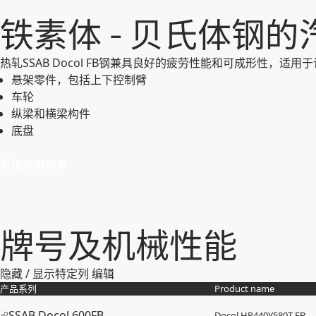
铁素体 - 贝氏体钢
热轧SSAB Docol FB钢兼具良好的疲劳性能和可成形性，适用
悬架零件，包括上下控制臂
车轮
纵梁和横梁构件
底盘
其他应用创意
牌号及机械性能
隐藏 / 显示特定列
编辑
产品系列
Product name
SSAB Docol 600FB
Docol HR​440Y​580T-​FB