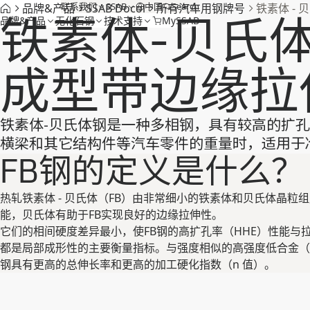
联系我们
SSAB
中国
Search
品牌&产品
SSAB Docol
所有汽车用钢牌号
铁素体 - 
铁素体-贝氏
品牌&产品
无化石钢
技术支持
MySSAB
成型带边缘拉
铁素体-贝氏体钢是一种多相钢，具有较高的扩孔
横梁和其它结构件等汽车零件的重量时，适用于
FB钢的定义是什么？
热轧铁素体 - 贝氏体（FB）由非常细小的铁素体和贝氏体晶粒
能，贝氏体有助于FB实现良好的边缘拉伸性。
它们的相间硬度差异最小，使FB钢的高扩孔率（HHE）性能与
都是局部成形性的主要衡量指标。与强度相似的高强度低合金（H
钢具有更高的总伸长率和更高的加工硬化指数（n 值）。