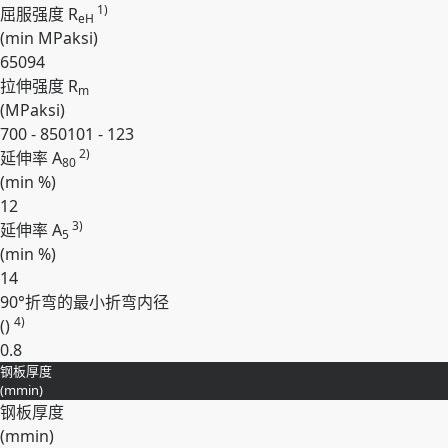
1)
屈服强度 R
eH
(min
MPa
ksi
)
650
94
拉伸强度 R
m
(
MPa
ksi
)
700 - 850
101 - 123
2)
延伸率 A
80
(min
%
)
12
3)
延伸率 A
5
(min
%
)
14
90°折弯的最小折弯内径
4)
()
0.8
钢板厚度
展开
(
mm
in
)
钢板厚度
(
mm
in
)