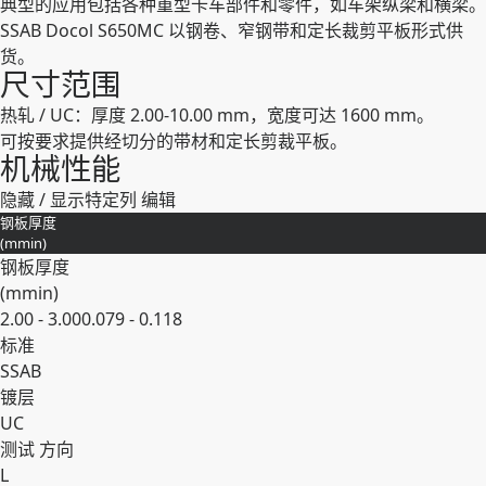
典型的应用包括各种重型卡车部件和零件，如车架纵梁和横梁。
SSAB Docol S650MC 以钢卷、窄钢带和定长裁剪平板形式供
货。
尺寸范围
热轧 / UC：厚度 2.00-10.00 mm，宽度可达 1600 mm。
可按要求提供经切分的带材和定长剪裁平板。
机械性能
隐藏 / 显示特定列
编辑
钢板厚度
(
mm
in
)
钢板厚度
(
mm
in
)
2.00 - 3.00
0.079 - 0.118
标准
SSAB
镀层
UC
测试 ⽅向
L