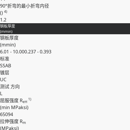
90°折弯的最小折弯内径
4)
()
1.2
钢板厚度
展开
(
mm
in
)
钢板厚度
(
mm
in
)
6.01 - 10.00
0.237 - 0.393
标准
SSAB
镀层
UC
测试 ⽅向
L
1)
屈服强度 R
eH
(min
MPa
ksi
)
650
94
拉伸强度 R
m
(
MPa
ksi
)