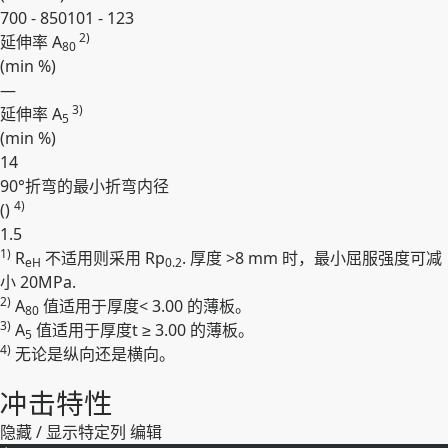
700 - 850
101 - 123
2)
延伸率 A
80
(min
%
)
—
3)
延伸率 A
5
(min
%
)
14
90°折弯的最小折弯内径
4)
()
1.5
1)
R
不适⽤则采⽤ Rp
. 厚度 >8 mm 时，最⼩屈服强度可减
展开
eH
0.2
⼩ 20MPa.
2)
A
值适⽤于厚度< 3.00 的薄板。
80
3)
A
值适⽤于厚度t ≥ 3.00 的薄板。
5
4)
无论是纵向还是横向。
冲击特性
隐藏 / 显示特定列
编辑