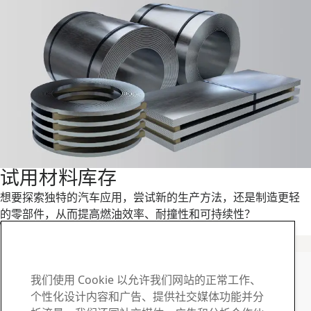
试用材料库存
想要探索独特的汽车应用，尝试新的生产方法，还是制造更轻
的零部件，从而提高燃油效率、耐撞性和可持续性？
阅读更多
SSAB Docol 联系人
如有任何问题或疑问 , 请
我们使用 Cookie 以允许我们网站的正常工作、
个性化设计内容和广告、提供社交媒体功能并分