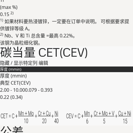
Ti
(max
%
)
2)
0.15
1)
如果材料要热浸镀锌，一定要在订单中说明。 可根据要求提
展开
供镀锌等级 A。
2)
Nb、V 和 Ti 总含量 =最⾼ 0.22%。
该钢为晶粒细化钢。
碳当量 CET(CEV)
隐藏 / 显示特定列
编辑
厚度 (
mm
in
)
厚度 (
mm
in
)
典型 CET(CEV)
2.00 - 10.00
0.079 - 0.393
0.22 (0.34)
展开
公差