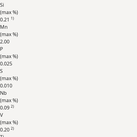
Si
(max
%
)
1)
0.21
Mn
(max
%
)
2.00
P
(max
%
)
0.025
S
(max
%
)
0.010
Nb
(max
%
)
2)
0.09
V
(max
%
)
2)
0.20