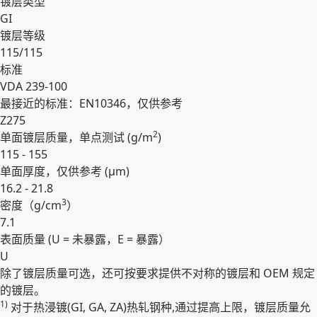
镀层类型
GI
镀层等级
115/115
标准
VDA 239-100
最接近的标准：EN10346，仅供参考
Z275
2
单面镀层质量，单点测试 (
g/m
)
115 - 155
单面厚度，仅供参考 (
µm
)
16.2 - 21.8
3
密度（
g/cm
）
7.1
表面质量 (U = 未暴露，E = 暴露）
U
除了镀层质量可选，还可按要求提供不对称的镀层和 OEM 规定
展开
的镀层。
1)
对于热浸镀(GI, GA, ZA)热轧钢种,通过提⾼上限，镀层质量允