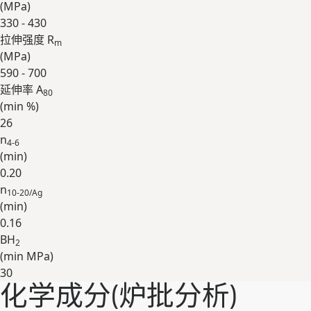
(
MPa
)
330 - 430
拉伸强度 R
m
(
MPa
)
590 - 700
延伸率 A
80
(min
%
)
26
n
4-6
(min)
0.20
n
10-20/Ag
(min)
0.16
BH
2
(min
MPa
)
30
化学成分(炉批分析)
展开