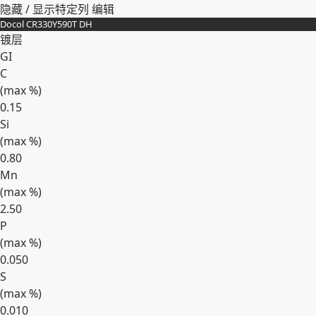
隐藏 / 显示特定列
编辑
Docol CR330Y590T DH
镀层
GI
C
(max
%
)
0.15
Si
(max
%
)
0.80
Mn
(max
%
)
2.50
P
(max
%
)
0.050
S
(max
%
)
0.010