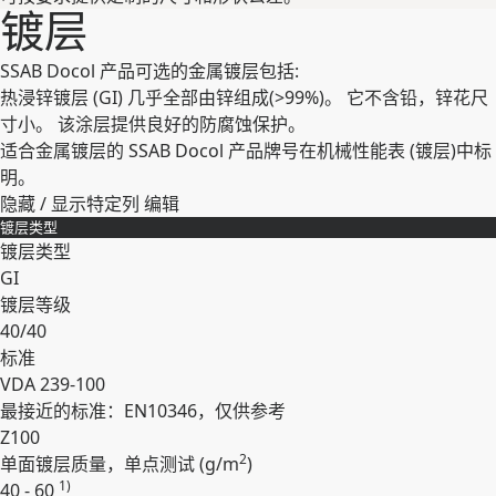
镀层
SSAB Docol 产品可选的金属镀层包括:
热浸锌镀层 (GI) 几乎全部由锌组成(>99%)。 它不含铅，锌花尺
寸小。 该涂层提供良好的防腐蚀保护。
适合金属镀层的 SSAB Docol 产品牌号在机械性能表 (镀层)中标
明。
隐藏 / 显示特定列
编辑
镀层类型
镀层类型
GI
镀层等级
40/40
标准
VDA 239-100
最接近的标准：EN10346，仅供参考
Z100
2
单面镀层质量，单点测试 (
g/m
)
1)
40 - 60