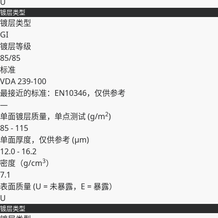
U
镀层类型
展开
镀层类型
GI
镀层等级
85/85
标准
VDA 239-100
最接近的标准：EN10346，仅供参考
—
2
单面镀层质量，单点测试 (
g/m
)
85 - 115
单面厚度，仅供参考 (
µm
)
12.0 - 16.2
3
密度（
g/cm
）
7.1
表面质量 (U = 未暴露，E = 暴露）
U
镀层类型
展开