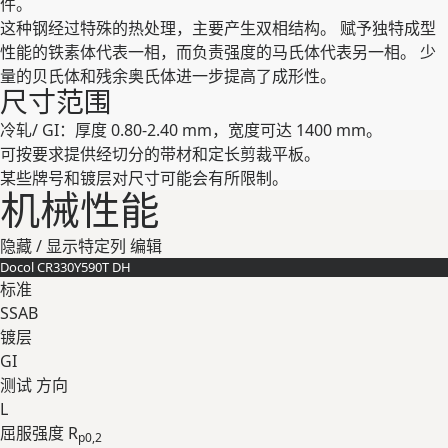
件。
这种钢经过特殊的热处理，主要产生双相结构。 赋予独特成型
性能的铁素体代表一相，而负责强度的马氏体代表另一相。 少
量的贝氏体和残余奥氏体进一步提高了成形性。
尺寸范围
冷轧/ GI：厚度 0.80-2.40 mm，宽度可达 1400 mm。
可按要求提供经切分的带材和定长剪裁平板。
某些牌号和镀层对尺⼨可能会有所限制。
机械性能
隐藏 / 显示特定列
编辑
Docol CR330Y590T DH
标准
SSAB
镀层
GI
测试 ⽅向
L
屈服强度 R
p0,2