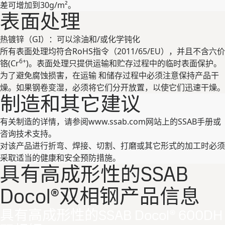
差可增加到30g/m²。
表⾯处理
热镀锌（GI）：可以涂油和/或化学钝化
所有表⾯处理均符合RoHS指令（2011/65/EU），并且不含六价
6+
铬(Cr
)。表⾯处理只提供运输和贮存过程中的临时表⾯保护。
为了避免腐蚀损害，在运输 和储存过程中必须注意保持产品⼲
燥。如果钢卷变湿，必须将它们分开放置，以使它们迅速⼲燥。
制造和其它建议
有关制造的详情，请参阅www.ssab.com⽹站上的SSAB⼿册或
咨询技术⽀持。
对该产品进⾏折弯、焊接、切割、打磨或其它形式的加⼯时必须
采取适当的健康和安全预防措施。
具有高成形性的SSAB
Docol®双相钢产品信息
具有高成形性的SSAB Docol® 600DH