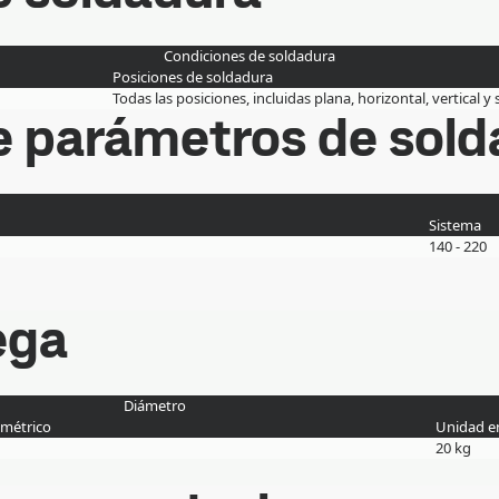
Condiciones de soldadura
Posiciones de soldadura
Todas las posiciones, incluidas plana, horizontal, vertical y
 parámetros de sold
Sistema
140 - 220
ega
Diámetro
 métrico
Unidad e
20 kg