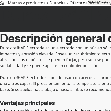
SSAB
Contáct
Marcas y productos
Duroxite
Oferta de productos y
Duroxite® AP 
Marcas y productos
Acero libre de combustibles fósiles
Asisten
Descripción general 
Duroxite® AP Electrode es un electrodo con un núcleo sóli
impactos y abrasión elevada. Posee un recubrimiento extrui
abrasión. Los depósitos se pueden forjar, pero solo se pu
soldabilidad y se puede aplicar en cualquier posición.
Duroxite® AP Electrode se puede usar con aceros al carbo
una a tres capas. El precalentamiento, la temperatura entr
base. Si se suelda hacia abajo o hacia arriba, se recomiend
Ventajas principales
Duroxite® AP Electrode es un electrodo de recargue de s