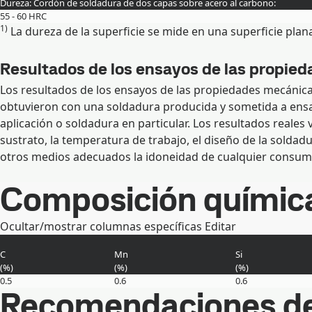
Dureza: Cordón de soldadura de dos capas sobre acero al carbono:
55 - 60 HRC
1)
La dureza de la superficie se mide en una superficie plan
Resultados de los ensayos de las propie
Los resultados de los ensayos de las propiedades mecánica
obtuvieron con una soldadura producida y sometida a ensa
aplicación o soldadura en particular. Los resultados reales
sustrato, la temperatura de trabajo, el diseño de la solda
otros medios adecuados la idoneidad de cualquier consumib
Composición químic
Ocultar/mostrar columnas específicas
Editar
C
Mn
Si
(
%
)
(
%
)
(
%
)
0.5
0.6
0.6
Recomendaciones de