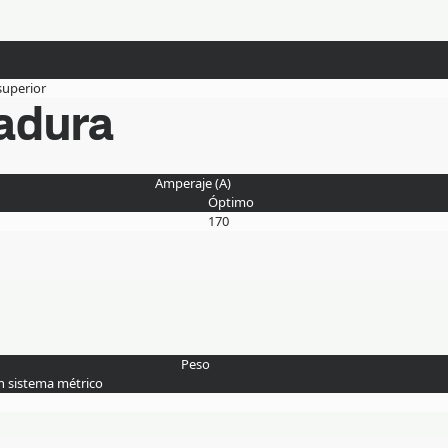
 superior
adura
Amperaje (A)
Óptimo
170
Peso
n sistema métrico