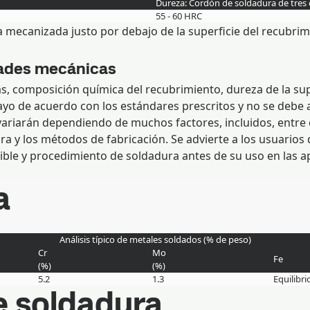
Dureza: Cordón de soldadura de tres 
55 - 60 HRC
a mecanizada justo por debajo de la superficie del recubrim
dades mecánicas
s, composición química del recubrimiento, dureza de la su
yo de acuerdo con los estándares prescritos y no se debe 
 variarán dependiendo de muchos factores, incluidos, entre 
dura y los métodos de fabricación. Se advierte a los usuari
le y procedimiento de soldadura antes de su uso en las ap
a
Análisis típico de metales soldados (% de peso)
Cr
Mo
Fe
(
%
)
(
%
)
5.2
1.3
Equilibri
 soldadura