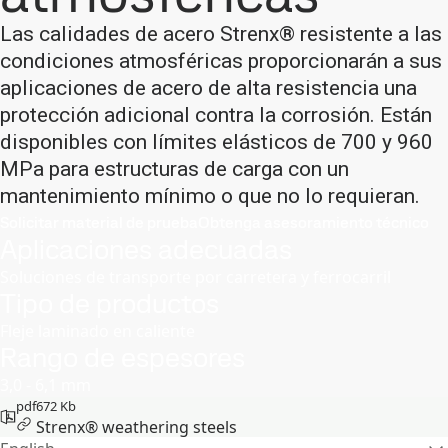
Las calidades de acero Strenx® resistente a las
condiciones atmosféricas proporcionarán a sus
aplicaciones de acero de alta resistencia una
protección adicional contra la corrosión. Están
disponibles con límites elásticos de 700 y 960
MPa para estructuras de carga con un
mantenimiento mínimo o que no lo requieran.
Solicitar material de prueba
Obtenga asesoramiento técnico
Aplicaciones adecuadas
Soluciones de transporte por carretera y ferrocarril
Tipo de productos
Fleje laminado en caliente
Rango de espesores
3,0 - 6,1 mm
pdf
672 Kb
Strenx® weathering steels