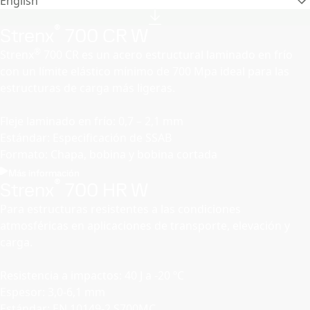
English
®
Strenx
700 CR W
®
Strenx
700 CR es un acero estructural laminado en frío
con un límite elástico mínimo de 700 Mpa ideal para las
estructuras de carga más ligeras.
Fleje laminado en frío: 0,7 – 2,1 mm
Estándar: Especificación de SSAB
Formato: Chapa, bobina y bobina cortada
Más información
®
Strenx
700 HR W
Para estructuras resistentes a las condiciones
atmosféricas en aplicaciones de transporte, elevación y
carga.
Resistencia a impactos: 40 J a -20 ºC
Espesor: 3,0-6,1 mm
Estándar: EN 10149-2 S700MC