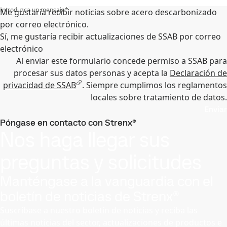
Introduzca un mensaje
*
Me gustaría recibir noticias sobre acero descarbonizado
por correo electrónico.
Sí, me gustaría recibir actualizaciones de SSAB por correo
electrónico
Al enviar este formulario concede permiso a SSAB para
procesar sus datos personas y acepta la
Declaración de
privacidad de SSAB
. Siempre cumplimos los reglamentos
locales sobre tratamiento de datos.
Enviar
Póngase en contacto con Strenx®
Nos haga llegar sus
preguntas y solicitudes
Manténgase a la vanguardia con el
boletín de noticias de Strenx®
Suscríbase a nuestro boletín de noticias y reciba las
últimas noticias del sector, actualizaciones de productos e