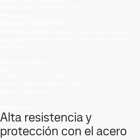
Formato: Fleje laminado en caliente
Más información
®
Strenx
960 HR W
Entre las aplicaciones típicas se incluyen estructuras de
carga exigentes que requieren una resistencia y ligereza
extra altas.
Resistencia a impactos: 27 J a -40 ºC
Espesor: 3,0-6,1 mm
Estándar: EN 10149-2 S960MC
Formato: Fleje laminado en caliente
Rango de espesores
3,0 - 6,1 mm
Más información
Alta resistencia y
protección con el acero