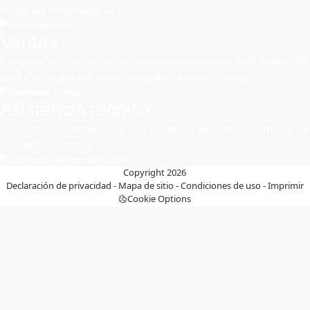
historias inspiradoras
Suscríbase aquí
Ventas
Póngase en contacto con ventas para enviar solicitudes de
venta o recibir informacion sobre los productos
Contactar ventas
Asistencia técnica
Obtenga las respuestas que necesita de nuestro equipo de
asistencia técnica
Contactar asistencia técnica
Copyright 2026
Declaración de privacidad
-
Mapa de sitio
-
Condiciones de uso
-
Imprimir
Cookie Options