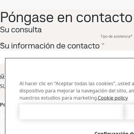
Póngase en contacto
Su consulta
Tipo de asistencia
*
Su información de contacto
Nombre
*
Teléfono móvil
*
País
*
Me gustaría recibir noticias sobre acero descarbonizado po
Al hacer clic en “Aceptar todas las cookies”, usted
Sí, me gustaría recibir actualizaciones de SSAB por correo 
dispositivo para mejorar la navegación del sitio, a
nuestros estudios para marketing.
Cookie policy
Centro d
Póngase en contacto con SSAB Docol
Haga llegar su
Aceptar todas las cookies
Buscador y des
certificados y
preguntas y
Configuración d