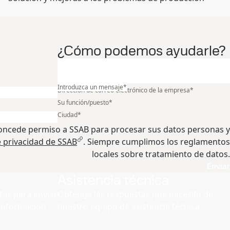
¿Cómo podemos ayudarle?
¿Cuál es su industria?
*
Introduzca un mensaje
*
Dirección de correo electrónico de la empresa
*
Su función/puesto
*
Ciudad
*
 concede permiso a SSAB para procesar sus datos personas y
 privacidad de SSAB
. Siempre cumplimos los reglamentos
locales sobre tratamiento de datos.
Enviar
Asistencia técnica
as para enviar
Obtenga las respuestas que necesita de
r informacion
nuestro equipo de asistencia técnica