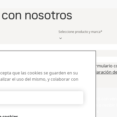
 con nosotros
Seleccione producto y marca
*
Apellidos
*
Nombre de su empresa
*
Estado/región/provincia
*
Al enviar este formulario
r correo electrónico.
acepta la
Declaración de
 acepta que las cookies se guarden en su
electrónico
nalizar el uso del mismo, y colaborar con
e descargas
Ventas
Rechazarlas todas
carga de folletos,
Póngase en contacto con vent
 otros materiales de SSAB.
solicitudes de venta o recibi
sobre los productos
e cookies