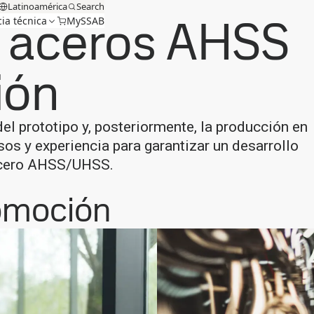
Latinoamérica
Search
 aceros AHSS
cia técnica
MySSAB
ión
el prototipo y, posteriormente, la producción en
os y experiencia para garantizar un desarrollo
acero AHSS/UHSS.
tomoción