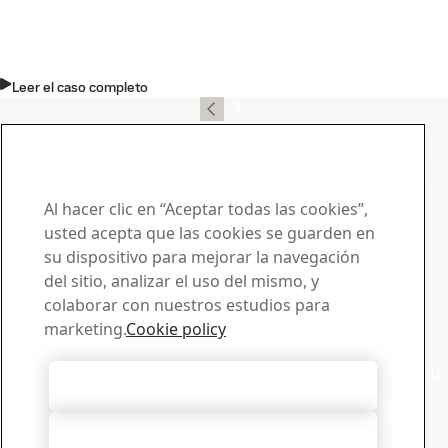
Leer el caso completo
Póngase en contacto con SSAB Docol
Haga llegar su preguntas
y solicitudes
Al hacer clic en “Aceptar todas las cookies”,
usted acepta que las cookies se guarden en
Centro de descargas
su dispositivo para mejorar la navegación
Buscador y descarga de folletos, certificados y otros
del sitio, analizar el uso del mismo, y
materiales de SSAB.
colaborar con nuestros estudios para
Descargas
marketing.
Cookie policy
Ventas
Póngase en contacto con ventas para enviar solicitudes de
Aceptar todas las cookies
venta o recibir informacion sobre los productos
Contactar ventas
Rechazarlas todas
Asistencia técnica