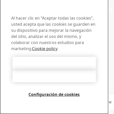
empresas de SSAB en
Contacto - SSAB
.
Póngase en contacto con
SSAB
Al hacer clic en “Aceptar todas las cookies”,
usted acepta que las cookies se guarden en
Contáctenos
su dispositivo para mejorar la navegación
del sitio, analizar el uso del mismo, y
¿Cómo podemos ayudarle?
colaborar con nuestros estudios para
Consultar contactos
Centro de descargas
marketing.
Cookie policy
Buscador y descarga de folletos, certificados y otros
materiales de SSAB.
Aceptar todas las cookies
Descargas
Suscríbase a los boletines
Rechazarlas todas
Visita nuestro centro de suscripción para gestionar todas
sus suscripciones a boletines de noticias de SSAB
Suscríbase aquí
Configuración de cookies
Copyright 2026
Declaración de privacidad
-
Mapa de sitio
-
Condiciones de uso
-
Imprimir
Cookie Options