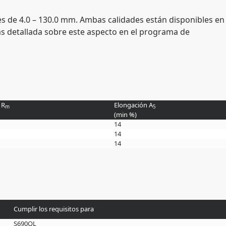
es de 4.0 – 130.0 mm. Ambas calidades están disponibles en
s detallada sobre este aspecto en el programa de
 R
Elongación A
m
5
(min
%
)
14
14
14
Cumplir los requisitos para
S690QL