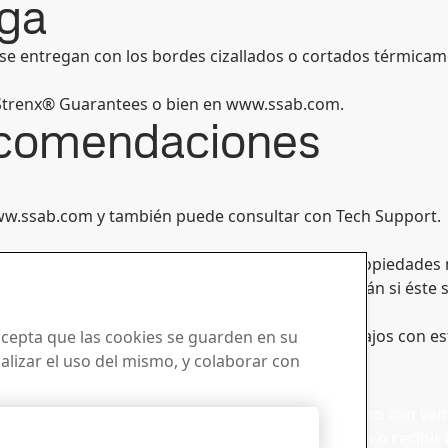
ega
se entregan con los bordes cizallados o cortados térmicame
AB Strenx® Guarantees o bien en www.ssab.com.
recomendaciones
ww.ssab.com y también puede consultar con Tech Support.
 Garantías de plegado de Strenx® clase A. Las propiedades
to en el momento de la entrega no se conservarán si éste 
ra soldar, cortar, rectificar o hacer otros trabajos con es
 acepta que las cookies se guarden en su
levada concentración de partículas.
nalizar el uso del mismo, y colaborar con
se a la
Ventas
a con el boletín
Póngase en contacto con vent
Rechazarlas todas
solicitudes de venta o recibi
as de Strenx®