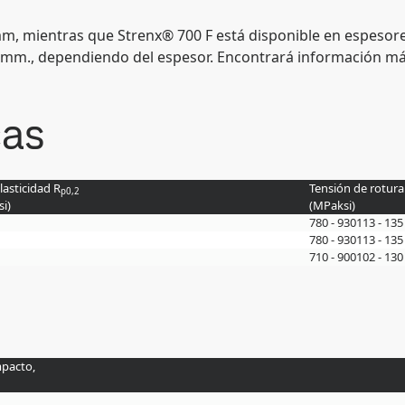
mm, mientras que Strenx® 700 F está disponible en espesor
 mm., dependiendo del espesor. Encontrará información má
cas
lasticidad R
Tensión de rotura
p0,2
si
)
(
MPa
ksi
)
780 - 930
113 - 135
780 - 930
113 - 135
710 - 900
102 - 130
mpacto,