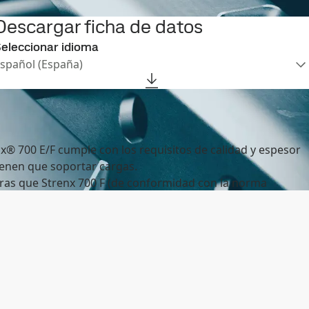
Descargar ficha de datos
eleccionar idioma
Español (España)
x® 700 E/F cumple con los requisitos de calidad y espesor
ienen que soportar cargas.
ras que Strenx 700 F (de conformidad con la norma