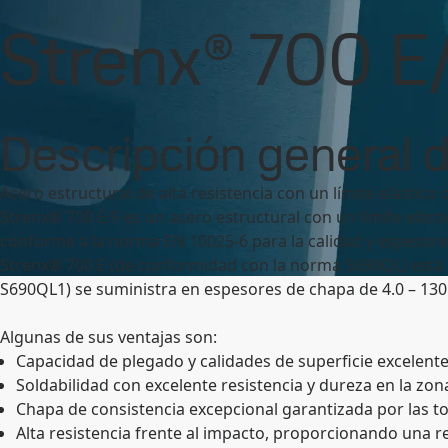
SSAB
Contact
Marcas y productos
Strenx
Nuestra oferta y fichas 
Strenx® 700 E
Marcas y productos
Acero libre de combustibles fósiles
Asisten
Descripción general 
Acero estructural de alta resistencia con un límite elástico
Strenx® 700 E/F es un acero estructural con un límite elás
conforme a la norma EN 10025-6 para la calidad y espesore
Strenx® 700 E (de conformidad con la norma S690QL) está 
S690QL1) se suministra en espesores de chapa de 4.0 – 13
Algunas de sus ventajas son:
Capacidad de plegado y calidades de superficie excelente
Soldabilidad con excelente resistencia y dureza en la zona
Chapa de consistencia excepcional garantizada por las to
Alta resistencia frente al impacto, proporcionando una re