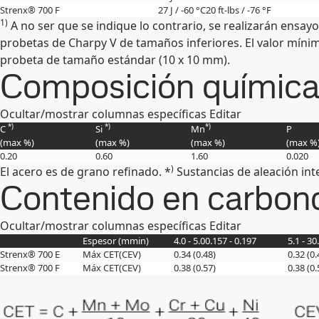
Strenx® 700 F
27 J / -60 °C
20 ft-lbs / -76 °F
1)
A no ser que se indique lo contrario, se realizarán ensa
probetas de Charpy V de tamaños inferiores. El valor míni
probeta de tamaño estándar (10 x 10 mm).
Composición química (
Ocultar/mostrar columnas específicas
Editar
*)
*)
*)
C
Si
Mn
P
(max
%
)
(max
%
)
(max
%
)
(max
%
0.20
0.60
1.60
0.020
)
El acero es de grano refinado. *
Sustancias de aleación int
Contenido en carbon
Ocultar/mostrar columnas específicas
Editar
Espesor (
mm
in
)
4.0 - 5.0
0.157 - 0.197
5.1 - 30
Strenx® 700 E
Máx CET(CEV)
0.34 (0.48)
0.32 (0.
Strenx® 700 F
Máx CET(CEV)
0.38 (0.57)
0.38 (0.