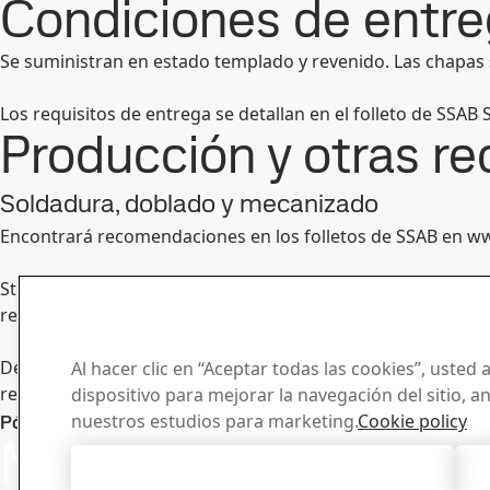
Condiciones de entr
Se suministran en estado templado y revenido. Las chapas 
Los requisitos de entrega se detallan en el folleto de SS
Producción y otras 
Soldadura, doblado y mecanizado
Encontrará recomendaciones en los folletos de SSAB en w
Strenx® 700 E/F tiene garantías de plegado conforme a las
revenido y posterior templado. Las propiedades del produc
Deben adoptarse las precauciones de seguridad adecuadas pa
Al hacer clic en “Aceptar todas las cookies”, usted
recubiertas de imprimación, puede generar polvo con una e
dispositivo para mejorar la navegación del sitio, a
Manténga
Póngase en contacto con Strenx®
nuestros estudios para marketing.
Cookie policy
Nos haga llegar
vanguardi
Aceptar todas las cookies
de notici