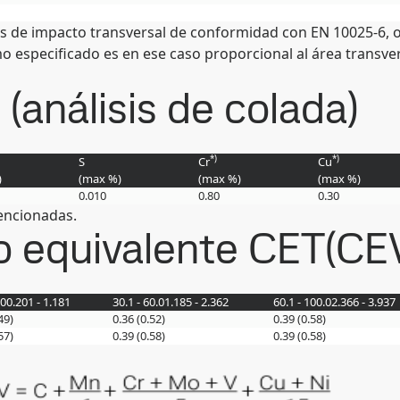
yos de impacto transversal de conformidad con EN 10025-6, o
mo especificado es en ese caso proporcional al área transv
análisis de colada)
*)
*)
S
Cr
Cu
)
(max
%
)
(max
%
)
(max
%
)
0.010
0.80
0.30
encionadas.
o equivalente CET(CE
.0
0.201 - 1.181
30.1 - 60.0
1.185 - 2.362
60.1 - 100.0
2.366 - 3.937
49)
0.36 (0.52)
0.39 (0.58)
57)
0.39 (0.58)
0.39 (0.58)