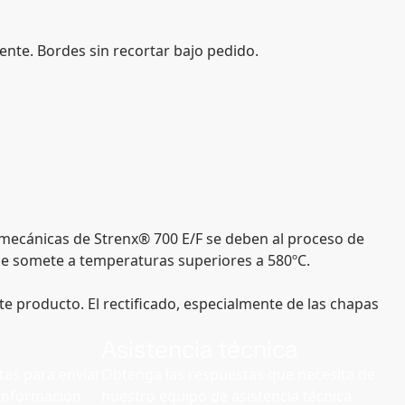
nte. Bordes sin recortar bajo pedido.
 mecánicas de Strenx® 700 E/F se deben al proceso de
se somete a temperaturas superiores a 580ºC.
te producto. El rectificado, especialmente de las chapas
Asistencia técnica
as para enviar
Obtenga las respuestas que necesita de
r informacion
nuestro equipo de asistencia técnica