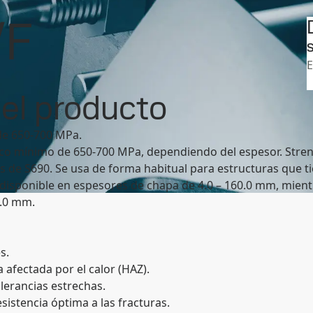
Latinoamérica
Search
tecnicas
Grupo de productos Strenx 700
/F
cia técnica
MySSAB
S
del producto
 de 650-700 MPa.
tico mínimo de 650-700 MPa, dependiendo del espesor. Stren
s de S690. Se usa de forma habitual para estructuras que t
disponible en espesores de chapa de 4.0 – 160.0 mm, mient
0.0 mm.
s.
 afectada por el calor (HAZ).
lerancias estrechas.
sistencia óptima a las fracturas.