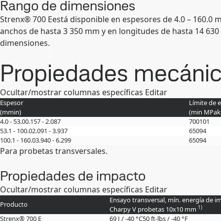
Rango de dimensiones
Strenx® 700 Eestá disponible en espesores de 4.0 – 160.0 
anchos de hasta 3 350 mm y en longitudes de hasta 14 630
dimensiones.
Propiedades mecáni
Ocultar/mostrar columnas específicas
Editar
Espesor
Límite de e
(
mm
in
)
(min
MPa
k
4.0 - 53.0
0.157 - 2.087
700
101
53.1 - 100.0
2.091 - 3.937
650
94
100.1 - 160.0
3.940 - 6.299
650
94
Para probetas transversales.
Propiedades de impacto
Ocultar/mostrar columnas específicas
Editar
Ensayo transversal, mín. energía de i
Producto
1)
Charpy V probetas 10x10 mm
Strenx® 700 E
69 J / -40 °C
50 ft-lbs / -40 °F