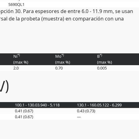
S690QL1
pción 30. Para espesores de entre 6.0 - 11.9 mm, se usan
ersal de la probeta (muestra) en comparación con una
*)
*)
*)
Ni
Mo
B
(max
%
)
(max
%
)
(max
%
)
2.0
0.70
0.005
V)
100.1 - 130.0
3.940 - 5.118
130.1 - 160.0
5.122 - 6.299
0.41 (0.67)
0.43 (0.73)
0.41 (0.67)
—