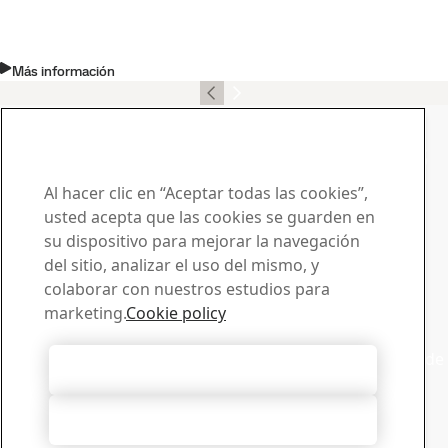
Más información
Póngase en contacto con SSAB Docol
Haga llegar su preguntas
y solicitudes
Al hacer clic en “Aceptar todas las cookies”,
usted acepta que las cookies se guarden en
Centro de descargas
su dispositivo para mejorar la navegación
Buscador y descarga de folletos, certificados y otros
del sitio, analizar el uso del mismo, y
materiales de SSAB.
colaborar con nuestros estudios para
Descargas
marketing.
Cookie policy
Ventas
Póngase en contacto con ventas para enviar solicitudes de
Aceptar todas las cookies
venta o recibir informacion sobre los productos
Contactar ventas
Rechazarlas todas
Asistencia técnica