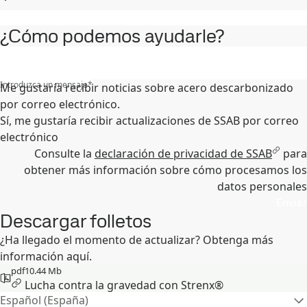
¿Cómo podemos ayudarle?
Introduzca un mensaje
*
Me gustaría recibir noticias sobre acero descarbonizado
por correo electrónico.
Sí, me gustaría recibir actualizaciones de SSAB por correo
electrónico
Consulte la
declaración de privacidad de SSAB
para
obtener más información sobre cómo procesamos los
datos personales
Enviar
Descargar folletos
¿Ha llegado el momento de actualizar? Obtenga más
información aquí.
pdf
10.44 Mb
Lucha contra la gravedad con Strenx®
Español (España)