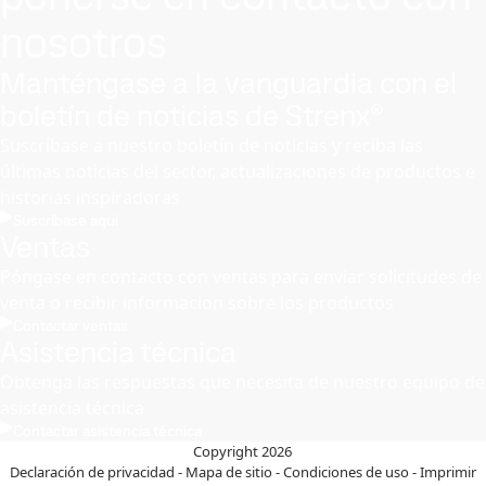
nosotros
Manténgase a la vanguardia con el
boletín de noticias de Strenx®
Suscríbase a nuestro boletín de noticias y reciba las
últimas noticias del sector, actualizaciones de productos e
historias inspiradoras
Suscríbase aquí
Ventas
Póngase en contacto con ventas para enviar solicitudes de
venta o recibir informacion sobre los productos
Contactar ventas
Asistencia técnica
Obtenga las respuestas que necesita de nuestro equipo de
asistencia técnica
Contactar asistencia técnica
Copyright 2026
Declaración de privacidad
-
Mapa de sitio
-
Condiciones de uso
-
Imprimir