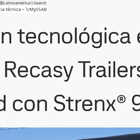
Latinoamérica
Search
cia técnica
MySSAB
 tecnológica e
Recasy Trailer
d con Strenx® 