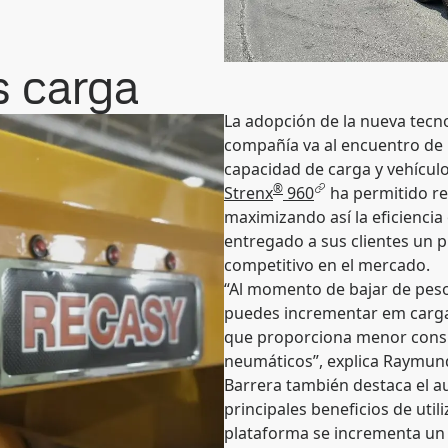
 carga
La adopción de la nueva tecno
compañía va al encuentro de
capacidad de carga y vehícul
®
Strenx
960
ha permitido re
maximizando así la eficiencia
entregado a sus clientes un 
competitivo en el mercado.
“Al momento de bajar de peso 
puedes incrementar em carga
que proporciona menor cons
neumáticos”, explica Raymund
Barrera también destaca el a
principales beneficios de util
plataforma se incrementa un 