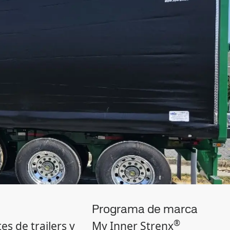
Programa de marca
®
es de trailers y
My Inner Strenx