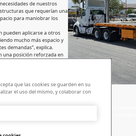
 necesidades de nuestros
estructuras que requerían una
spacio para maniobrar los
 pueden aplicarse a otros
reciendo mucho más espacio y
tes demandas”, explica.
on una posición reforzada en
tivas del cliente. La
s de rendimiento, sino que
te de innovación continua y
 acepta que las cookies se guarden en su
nalizar el uso del mismo, y colaborar con
se a la
Ventas
a con el boletín
Póngase en contacto con vent
Rechazarlas todas
solicitudes de venta o recibi
as de Strenx®
sobre los productos
uestro boletín de noticias y
mas noticias del sector,
e cookies