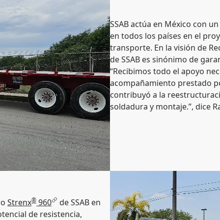
SSAB actúa en México con un e
en todos los países en el pro
transporte. En la visión de Re
de SSAB es sinónimo de garan
“Recibimos todo el apoyo nece
acompañamiento prestado por
contribuyó a la reestructura
soldadura y montaje.”, dice 
®
ro
Strenx
960
de SSAB en
tencial de resistencia,