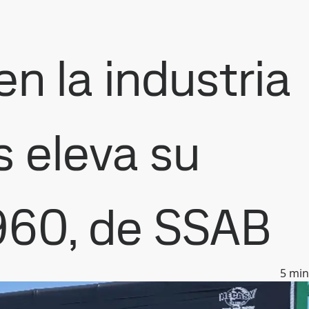
n la industria
s eleva su
960, de SSAB
5
min