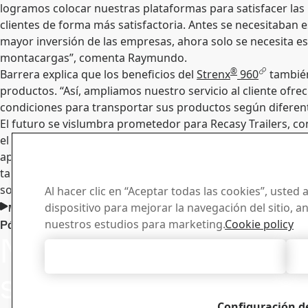
logramos colocar nuestras plataformas para satisfacer las
clientes de forma más satisfactoria. Antes se necesitaban 
mayor inversión de las empresas, ahora solo se necesita e
montacargas”, comenta Raymundo.
®
Barrera explica que los beneficios del
Strenx
960
también
productos. “Así, ampliamos nuestro servicio al cliente of
condiciones para transportar sus productos según diferen
El futuro se vislumbra prometedor para Recasy Trailers, c
el mercado y una oferta diversificada que supera las expecta
®
aplicación del
Strenx
960
no solo redefine los estándare
también impulsa la visión de la compañía hacia un horizon
sostenible.
Al hacer clic en “Aceptar todas las cookies”, usted
dispositivo para mejorar la navegación del sitio, a
Me gustaría contactarme con el equipo técnico de SSAB
Manténga
Póngase en contacto con Strenx®
nuestros estudios para marketing.
Cookie policy
Nos haga llegar
vanguardi
Aceptar todas las cookies
de notici
sus preguntas y
Suscríbase a n
reciba las últi
Configuración d