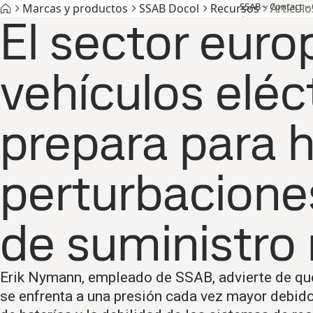
SSAB
Contact
Marcas y productos
SSAB Docol
Recursos
Artículo
El sector euro
Marcas y productos
Acero libre de combustibles fósiles
Asisten
vehículos eléc
prepara para h
perturbacione
de suministro
Erik Nymann, empleado de SSAB, advierte de que 
se enfrenta a una presión cada vez mayor debido