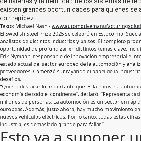
de baterías y la debilidad de los sistemas de re
existen grandes oportunidades para quienes se a
con rapidez.
Texto: Michael Nash -
www.automotivemanufacturingsolut
El Swedish Steel Prize 2025 se celebró en Estocolmo, Suecia
analistas de distintas industrias y países. El completo prog
oportunidad de profundizar en distintos temas clave, inclui
Erik Nymann, responsable de innovación empresarial e inte
estado actual del sector europeo de la automoción y analiz
proveedores. Comenzó subrayando el papel de la industria
desafíos.
“Quiero destacar lo importante que es la industria automovi
economía de todo el continente”, declaró. “Representa cas
millones de personas. La automoción es un sector en rápida
europeas. Además, justo ahora, hay mucho movimiento en e
nuevos vehículos eléctricos. Por lo tanto, todas estas cifra
industria; es demasiado grande para fallar”.
Esto va a suponer u