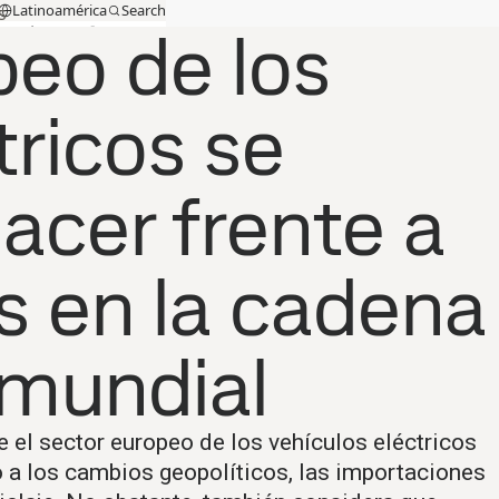
Latinoamérica
Search
s
peo de los
cia técnica
MySSAB
tricos se
acer frente a
s en la cadena
 mundial
el sector europeo de los vehículos eléctricos
 a los cambios geopolíticos, las importaciones