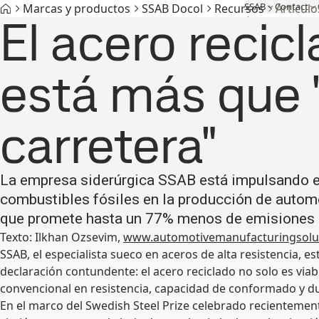
SSAB
Contact
Marcas y productos
SSAB Docol
Recursos
Artículo
El acero recic
Marcas y productos
Acero libre de combustibles fósiles
Asisten
está más que "
carretera"
La empresa siderúrgica SSAB está impulsando el
combustibles fósiles en la producción de automó
que promete hasta un 77% menos de emisiones d
Texto: Ilkhan Ozsevim,
www.automotivemanufacturingsolu
SSAB, el especialista sueco en aceros de alta resistencia, 
declaración contundente: el acero reciclado no solo es viab
convencional en resistencia, capacidad de conformado y du
En el marco del Swedish Steel Prize celebrado recientement