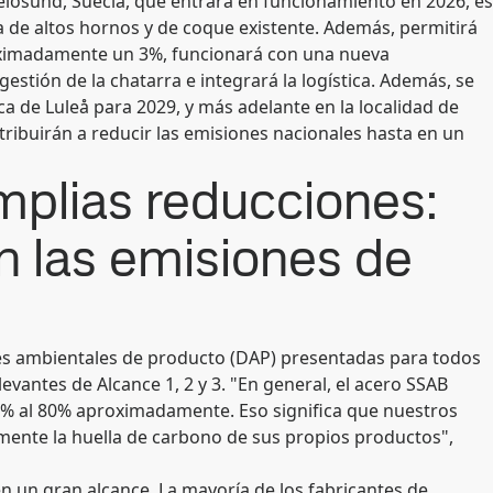
elösund, Suecia, que entrará en funcionamiento en 2026, es
ta de altos hornos y de coque existente. Además, permitirá
ximadamente un 3%, funcionará con una nueva
estión de la chatarra e integrará la logística. Además, se
eca de Luleå para 2029, y más adelante en la localidad de
ribuirán a reducir las emisiones nacionales hasta en un
mplias reducciones:
n las emisiones de
nes ambientales de producto (DAP) presentadas para todos
vantes de Alcance 1, 2 y 3. "En general, el acero SSAB
% al 80% aproximadamente. Eso significa que nuestros
amente la huella de carbono de sus propios productos",
en un gran alcance. La mayoría de los fabricantes de