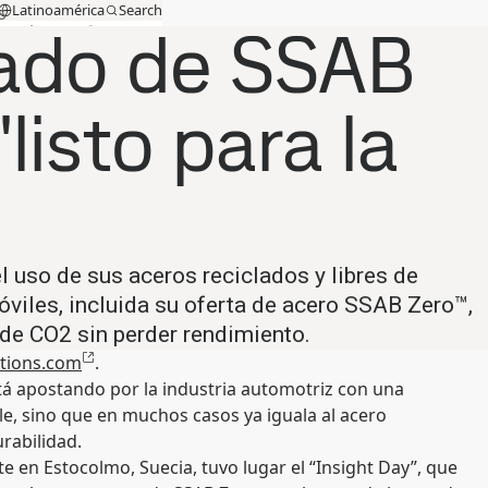
Latinoamérica
Search
s
lado de SSAB
cia técnica
MySSAB
listo para la
 uso de sus aceros reciclados y libres de
viles, incluida su oferta de acero SSAB Zero™,
e CO2 sin perder rendimiento.
tions.com
.
está apostando por la industria automotriz con una
le, sino que en muchos casos ya iguala al acero
rabilidad.
e en Estocolmo, Suecia, tuvo lugar el “Insight Day”, que