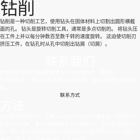
钻削
钻削是一种切削工艺，使用钻头在固体材料上切割出圆形横截
面的孔。 钻头是旋转切削工具，通常是多点切削的。 将钻头压
在工件上并以每分钟数百至数千转的速度旋转。 这迫使切削刃
挤压工件，在钻孔时从孔中切削出钻屑（切屑）。
联系我们
如果您有任何问题或需要更多的信息或报价，请随时
与我们联系。 我们的专业团队在此恭候，随时准备为您提供服
务。
联系方式
方法
在正常使用情况下，切屑从钻尖沿钻头的凹槽排出。 切削刃产
生更多的切屑，这些切屑持续从孔向外移动。 为了支持钻削过
程，可以通过使用切削液冷却和润滑钻尖及切屑来延长刀具的
寿命。 可以通过钻杆经由孔引入冷却剂。