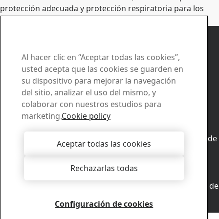
protección adecuada y protección respiratoria para los
operarios.
Póngase en contacto con Duroxite
Haga llegar su
Al hacer clic en “Aceptar todas las cookies”,
preguntas y solicitudes
usted acepta que las cookies se guarden en
su dispositivo para mejorar la navegación
Contáctenos
del sitio, analizar el uso del mismo, y
¿Cómo podemos ayudarle?
colaborar con nuestros estudios para
Consultar contactos
marketing.
Cookie policy
Ventas
Póngase en contacto con ventas para enviar solicitudes de
Aceptar todas las cookies
venta o recibir informacion sobre los productos
Contactar ventas
Rechazarlas todas
Asistencia técnica
Obtenga las respuestas que necesita de nuestro equipo de
asistencia técnica
Configuración de cookies
Contactar asistencia técnica
Copyright 2026