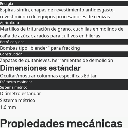
Energía
Expandir
Espiras sinfín, chapas de revestimiento antidesgaste,
revestimiento de equipos procesadores de cenizas
Agricultura
Expandir
Martillos de trituración de grano, cuchillas en molinos de
caña de azúcar, arados para cultivos en hileras
Petróleo y gas
Expandir
Bombas tipo "blender" para fracking
Construcción
Expandir
Zapatas de quitanieves, herramientas de demolición
Dimensiones estándar
Expandir
Ocultar/mostrar columnas específicas
Editar
Diámetro estándar
Sistema métrico
Diámetro estándar
Sistema métrico
1.6 mm
Expandir
Propiedades mecánicas