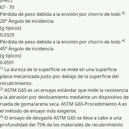
(HRC)
67 - 70
4)
Pérdida de peso debida a la erosión por chorro de lodo
o
20
Ángulo de incidencia
(g típicos)
0.0329
4)
Pérdida de peso debida a la erosión por chorro de lodo
o
45
Ángulo de incidencia
(g típicos)
0.0591
1)
La dureza de la superficie se mide en una superficie
Expandir
plana mecanizada justo por debajo de la superficie del
recubrimiento.
2)
ASTM G65 es un ensayo estándar que mide la resistencia
a la abrasión por deslizamiento mediante un dispositivo de
rueda de goma/arena seca. ASTM G65-Procedimiento A es
el método de ensayo más exigente.
3)
El ensayo de desgaste ASTM G65 se lleva a cabo a una
profundidad del 75% de los materiales de recubrimiento