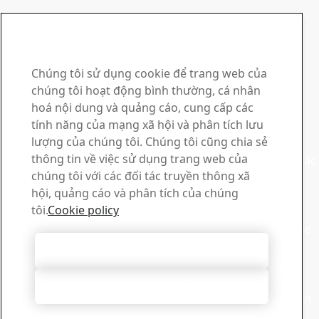
Chúng tôi sử dụng cookie để trang web của
chúng tôi hoạt động bình thường, cá nhân
Tìm hiểu thêm về gia công
Liên hệ với SSAB
hoá nội dung và quảng cáo, cung cấp các
tính năng của mạng xã hội và phân tích lưu
Liên hệ với chúng tôi
lượng của chúng tôi. Chúng tôi cũng chia sẻ
thông tin về việc sử dụng trang web của
Liên hệ Bộ phận Hỗ trợ Kỹ thuật của SSAB để giải quyết các
chúng tôi với các đối tác truyền thông xã
vấn đề và tìm hiểu thêm. Chúng tôi có mặt trên toàn cầu
hội, quảng cáo và phân tích của chúng
Mẫu liên hệ
Trung tâm thông tin
tôi.
Cookie policy
Tìm kiếm và tải xuống tài liệu quảng cáo, chứng chỉ và các
tài liệu khác của SSAB.
Chấp nhận mọi cookie
Đi đến mục tải xuống
Đăng ký nhận bản tin
Từ chối tất cả
Truy cập trung tâm đăng ký của chúng tôi để quản lý toàn
bộ việc đăng ký bản tin SSAB của bạn