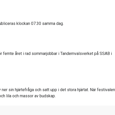
 publiceras klockan 07.30 samma dag.
m för femte året i rad sommarjobbar i Tandemvalsverket på SSAB i
ner sin hjärtefråga och satt upp i det stora hjärtat. När festivalen
t och lila och massor av budskap.