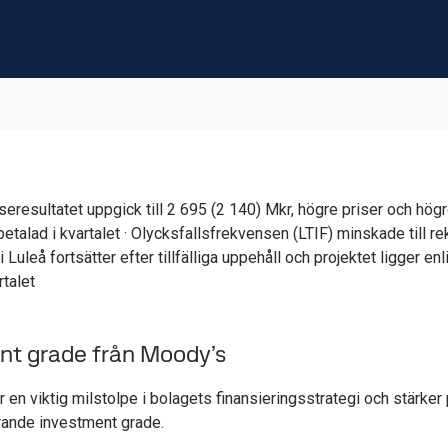
 · Konverteringen av Oxelösund fortskrider,
talet
nt grade från Moody’s
ör en viktig milstolpe i bolagets finansieringsstrategi och stärke
arande investment grade.