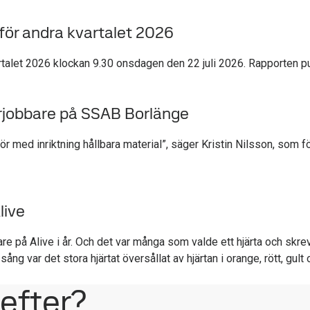
 för andra kvartalet 2026
vartalet 2026 klockan 9.30 onsdagen den 22 juli 2026. Rapporten
marjobbare på SSAB Borlänge
enjör med inriktning hållbara material”, säger Kristin Nilsson, so
live
are på Alive i år. Och det var många som valde ett hjärta och skrev 
ång var det stora hjärtat översållat av hjärtan i orange, rött, gul
 efter?