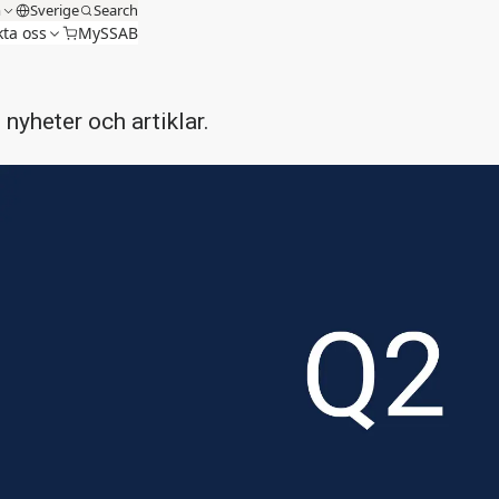
m
Sverige
Search
ta oss
MySSAB
nyheter och artiklar.