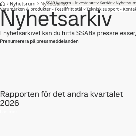
SSAB Koncern
Investerare
Karriär
Nyhetsru
Nyhetsrum
Nyhetsarkiv
Nyhetsarkiv
Varumärken & produkter
Fossilfritt stål
Teknisk support
Kontak
I nyhetsarkivet kan du hitta SSABs pressreleaser, 
Prenumerera på pressmeddelanden
Rapporten för det andra kvartalet
2026
Läs mer