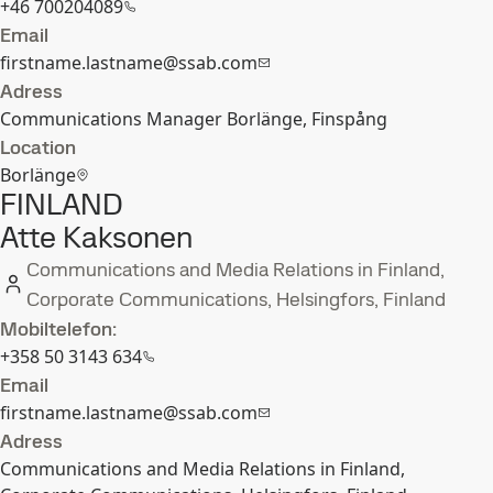
+46 700204089
Email
firstname.lastname@ssab.com
Adress
Communications Manager Borlänge, Finspång
Location
Borlänge
FINLAND
Atte Kaksonen
Communications and Media Relations in Finland,
Corporate Communications, Helsingfors, Finland
Mobiltelefon:
+358 50 3143 634
Email
firstname.lastname@ssab.com
Adress
Communications and Media Relations in Finland,