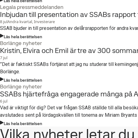
Läs hela berättelsen
Legala pressmeddelanden
Inbjudan till presentation av SSABs rapport
8
jul
Andra kvartal, Investerare
SSAB bjuder in till presentation av delårsrapporten för andra k
Läs hela berättelsen
Borlänge nyheter
Kristin, Elvira och Emil är tre av 300 som
7
jul
”Det är faktiskt SSABs förtjänst att jag nu studerar till kemiing
Borlänge.
Läs hela berättelsen
Borlänge nyheter
SSABs hjärtefråga engagerade många på A
6
jul
Vad är viktigt för dig? Det var frågan SSAB ställde till alla besök
avslutades sent på lördagskvällen till tonerna av Miriam Bryants s
Läs hela berättelsen
Vilka nyheter letar du