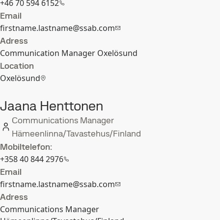
+46 70 594 6152
Email
firstname.lastname@ssab.com
Adress
Communication Manager Oxelösund
Location
Oxelösund
Jaana Henttonen
Communications Manager
Hämeenlinna/Tavastehus/Finland
Mobiltelefon:
+358 40 844 2976
Email
firstname.lastname@ssab.com
Adress
Communications Manager