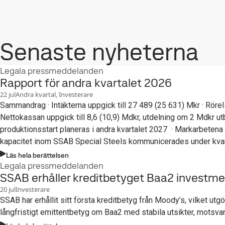
Senaste nyheterna
Legala pressmeddelanden
Rapport för andra kvartalet 2026
22
jul
Andra kvartal, Investerare
Sammandrag · Intäkterna uppgick till 27 489 (25 631) Mkr · Rörelseresultatet uppgick till 2 695 (2 140) Mkr, högre priser och högre leveranser · Resultat per aktie uppgick till 2,09 (1,86) kronor ·
Nettokassan uppgick till 8,6 (10,9) Mdkr, utdelning om 2 Mdkr utbetalad i kvartalet · Olycksfallsfrekvensen (LTIF) minskade till rekordlåga 0,38 (0,64)
produktionsstart planeras i andra kvartalet 2027 · Markarbetena i Luleå fortsätter efter tillfälliga uppehåll och projektet ligger enligt plan för produktionsstart sent 2029 · Investeringar för ökad
kapacitet inom SSAB Special Steels kommunicerades under kvar
Läs hela berättelsen
Legala pressmeddelanden
SSAB erhåller kreditbetyget Baa2 investme
20
jul
Investerare
SSAB har erhållit sitt första kreditbetyg från Moody’s, vilket utg
långfristigt emittentbetyg om Baa2 med stabila utsikter, motsv