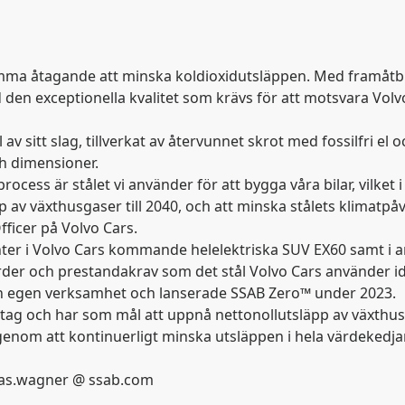
amma åtagande att minska koldioxidutsläppen. Med framåtbli
 den exceptionella kvalitet som krävs för att motsvara Vol
av sitt slag, tillverkat av återvunnet skrot med fossilfri el 
och dimensioner.
rocess är stålet vi använder för att bygga våra bilar, vilket
p av växthusgaser till 2040, och att minska stålets klimatpåv
ficer på Volvo Cars.
er i Volvo Cars kommande helelektriska SUV EX60 samt i a
rder och prestandakrav som det stål Volvo Cars använder i
 sin egen verksamhet och lanserade SSAB Zero™ under 2023.
retag och har som mål att uppnå nettonollutsläpp av växthusg
genom att kontinuerligt minska utsläppen i hela värdekedja
obias.wagner @ ssab.com