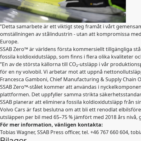
”Detta samarbete är ett viktigt steg framåt i vårt gemens
omställningen av stålindustrin - utan att kompromissa med
Europe.
SSAB Zero™ är världens första kommersiellt tillgängliga stål 
fossila koldioxidutsläpp, som finns i flera olika kvaliteter 
”En av de största källorna till CO
₂
-utsläpp i vår produktionsp
för en ny volvobil. Vi arbetar mot att uppnå nettonollutsläp
Francesca Gamboni, Chief Manufacturing & Supply Chain Of
SSAB Zero™-stålet kommer att användas i nyckelkomponent
plattformen. Det uppfyller samma strikta säkerhetsstanda
SSAB planerar att eliminera fossila koldioxidutsläpp från
Volvo Cars är fast beslutna om att bli ett renodlat elbilsfö
utsläppen per bil med 65–75 % jämfört med 2018 års nivå, 
För mer information, vänligen kontakta:
Tobias Wagner, SSAB Press officer, tel. +46 767 660 604, t
Bilagor