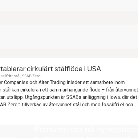
ablerar cirkulärt stålflöde i USA
silfritt stål, SSAB Zero
r Companies och Alter Trading inleder ett samarbete inom
r stål kan cirkulera i ett sammanhängande flöde – från återvunnet
ip utan utsläpp. Utgångspunkten är SSABs anläggning i Iowa, där det
B Zero™ tillverkas av återvunnet stål och med fossilfri el och
Prenumerera på nyhetsbrev
chyrer,
Besök vårt prenumerationscenter för att