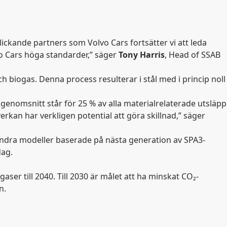
ckande partners som Volvo Cars fortsätter vi att leda
vo Cars höga standarder,” säger
Tony
Harris
, Head of SSAB
och biogas. Denna process resulterar i stål med i princip noll
 i genomsnitt står för 25 % av alla materialrelaterade utsläpp
erkan har verkligen potential att göra skillnad,” säger
ndra modeller baserade på nästa generation av SPA3-
dag.
aser till 2040. Till 2030 är målet att ha minskat CO
₂
-
n.