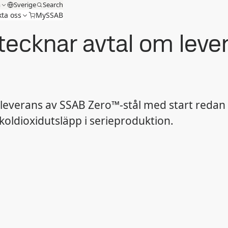
m
Sverige
Search
ta oss
MySSAB
tecknar avtal om lev
everans av SSAB Zero™-stål med start redan i å
 koldioxidutsläpp i serieproduktion.