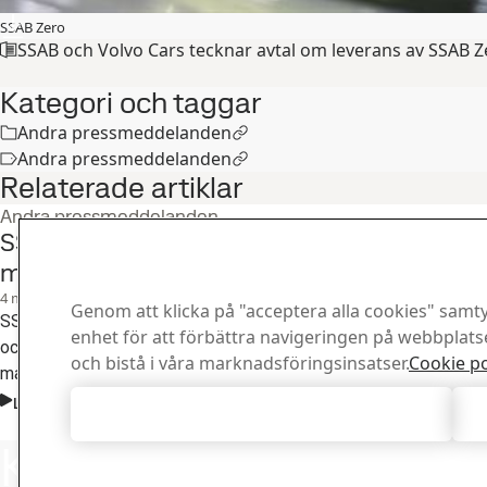
SSAB Zero
SSAB och Volvo Cars tecknar avtal om leverans av SSAB 
Kategori och taggar
Andra pressmeddelanden
Andra pressmeddelanden
Relaterade artiklar
Andra pressmeddelanden
SSAB och Toyota Material Handling Europe 
minska koldioxidavtrycket för materialhant
4
mar
Bilindustri, Hållbarhet, SSAB Zero
Genom att klicka på "acceptera alla cookies" samtyc
SSAB och Toyota Material Handling Europe har tecknat ett samarb
enhet för att förbättra navigeringen på webbplat
och leveranser av SSAB Zero™. Toyota är den första tillverkaren 
och bistå i våra marknadsföringsinsatser.
Cookie po
materialhanteringsutrustning som använder SSAB Zero™.
Läs hela berättelsen
Acceptera alla cookies
Kontakta SSAB
Kontakta
Hur kan vi hjäl