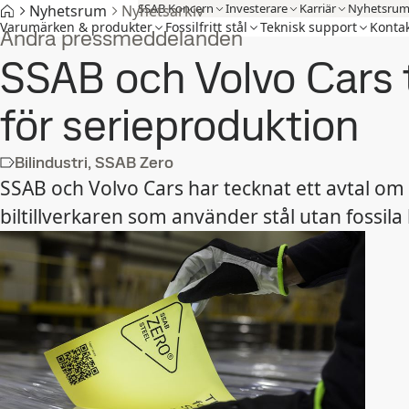
SSAB Koncern
Investerare
Karriär
Nyhetsru
Nyhetsrum
Nyhetsarkiv
Varumärken & produkter
Fossilfritt stål
Teknisk support
Kontak
Andra pressmeddelanden
SSAB och Volvo Cars 
för serieproduktion
Bilindustri, SSAB Zero
SSAB och Volvo Cars har tecknat ett avtal om l
biltillverkaren som använder stål utan fossila