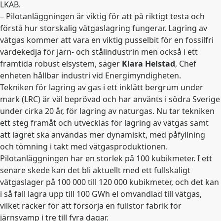
LKAB.
– Pilotanläggningen är viktig för att på riktigt testa och
förstå hur storskalig vätgaslagring fungerar. Lagring av
vätgas kommer att vara en viktig pusselbit för en fossilfri
värdekedja för järn- och stålindustrin men också i ett
framtida robust elsystem, säger
Klara Helstad
, Chef
enheten hållbar industri vid Energimyndigheten.
Tekniken för lagring av gas i ett inklätt bergrum under
mark (LRC) är väl beprövad och har använts i södra Sverige
under cirka 20 år, för lagring av naturgas. Nu tar tekniken
ett steg framåt och utvecklas för lagring av vätgas samt
att lagret ska användas mer dynamiskt, med påfyllning
och tömning i takt med vätgasproduktionen.
Pilotanläggningen har en storlek på 100 kubikmeter. I ett
senare skede kan det bli aktuellt med ett fullskaligt
vätgaslager på 100 000 till 120 000 kubikmeter, och det kan
i så fall lagra upp till 100 GWh el omvandlad till vätgas,
vilket räcker för att försörja en fullstor fabrik för
järnsvamp i tre till fyra dagar.