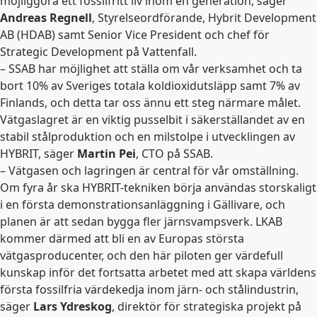
möjliggöra ett fossilfritt liv inom en generation, säger
Andreas Regnell
, Styrelseordförande, Hybrit Development
AB (HDAB) samt Senior Vice President och chef för
Strategic Development på Vattenfall.
– SSAB har möjlighet att ställa om vår verksamhet och ta
bort 10% av Sveriges totala koldioxidutsläpp samt 7% av
Finlands, och detta tar oss ännu ett steg närmare målet.
Vätgaslagret är en viktig pusselbit i säkerställandet av en
stabil stålproduktion och en milstolpe i utvecklingen av
HYBRIT, säger
Martin Pei
, CTO på SSAB.
– Vätgasen och lagringen är central för vår omställning.
Om fyra år ska HYBRIT-tekniken börja användas storskaligt
i en första demonstrationsanläggning i Gällivare, och
planen är att sedan bygga fler järnsvampsverk. LKAB
kommer därmed att bli en av Europas största
vätgasproducenter, och den här piloten ger värdefull
kunskap inför det fortsatta arbetet med att skapa världens
första fossilfria värdekedja inom järn- och stålindustrin,
säger
Lars Ydreskog
, direktör för strategiska projekt på