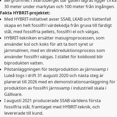
Bergrummet i Svartöberget där gasen lagras ligger cirka
30 meter under markytan och 100 meter från ingången.
Fakta HYBRIT-projektet:
Med HYBRIT-initiativet avser SSAB, LKAB och Vattenfall
skapa en helt fossilfri värdekedja från gruva till färdigt
stål, med fossilfria pellets, fossilfri el och vätgas.
HYBRIT-tekniken ersätter masugnsprocessen, som
använder kol och koks för att ta bort syret ur
järnmalmen, med en direktreduktionsprocess som
använder fossilfri vätgas. I stället för koldioxid blir
biprodukten vatten.
Pilotanläggningen för testproduktion av järnsvamp i
Luleå togs i drift 31 augusti 2020 och nästa steg är
planerat till 2026 med en demonstrationsanläggning för
produktion av fossilfri järnsvamp i industriell skala i
Gällivare.
I augusti 2021 producerade SSAB världens första
fossilfria stål, framtaget med HYBRIT-teknik, och
levererade till kund.