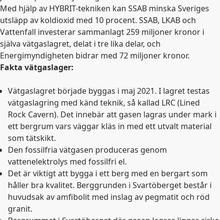
Med hjälp av HYBRIT-tekniken kan SSAB minska Sveriges
utsläpp av koldioxid med 10 procent. SSAB, LKAB och
Vattenfall investerar sammanlagt 259 miljoner kronor i
själva vätgaslagret, delat i tre lika delar, och
Energimyndigheten bidrar med 72 miljoner kronor.
Fakta vätgaslager:
Vätgaslagret började byggas i maj 2021. I lagret testas
vätgaslagring med känd teknik, så kallad LRC (Lined
Rock Cavern). Det innebär att gasen lagras under mark i
ett bergrum vars väggar kläs in med ett utvalt material
som tätskikt.
Den fossilfria vätgasen produceras genom
vattenelektrolys med fossilfri el.
Det är viktigt att bygga i ett berg med en bergart som
håller bra kvalitet. Berggrunden i Svartöberget består i
huvudsak av amfibolit med inslag av pegmatit och röd
granit.