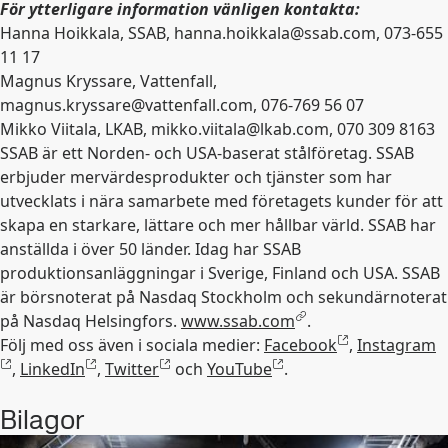
För ytterligare information vänligen kontakta:
Hanna Hoikkala, SSAB,
hanna.hoikkala@ssab.com
, 073-655
11 17
Magnus Kryssare, Vattenfall,
magnus.kryssare@vattenfall.com
, 076-769 56 07
Mikko Viitala, LKAB,
mikko.viitala@lkab.com
, 070 309 8163
SSAB är ett Norden- och USA-baserat stålföretag. SSAB
erbjuder mervärdesprodukter och tjänster som har
utvecklats i nära samarbete med företagets kunder för att
skapa en starkare, lättare och mer hållbar värld. SSAB har
anställda i över 50 länder. Idag har SSAB
produktionsanläggningar i Sverige, Finland och USA. SSAB
är börsnoterat på Nasdaq Stockholm och sekundärnoterat
på Nasdaq Helsingfors.
www.ssab.com
.
Följ med oss även i sociala medier:
Facebook
,
Instagram
,
LinkedIn
,
Twitter
och
YouTube
.
Bilagor