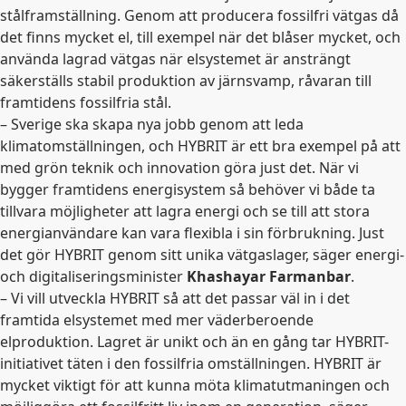
stålframställning. Genom att producera fossilfri vätgas då
det finns mycket el, till exempel när det blåser mycket, och
använda lagrad vätgas när elsystemet är ansträngt
säkerställs stabil produktion av järnsvamp, råvaran till
framtidens fossilfria stål.
– Sverige ska skapa nya jobb genom att leda
klimatomställningen, och HYBRIT är ett bra exempel på att
med grön teknik och innovation göra just det. När vi
bygger framtidens energisystem så behöver vi både ta
tillvara möjligheter att lagra energi och se till att stora
energianvändare kan vara flexibla i sin förbrukning. Just
det gör HYBRIT genom sitt unika vätgaslager, säger energi-
och digitaliseringsminister
Khashayar Farmanbar
.
– Vi vill utveckla HYBRIT så att det passar väl in i det
framtida elsystemet med mer väderberoende
elproduktion. Lagret är unikt och än en gång tar HYBRIT-
initiativet täten i den fossilfria omställningen. HYBRIT är
mycket viktigt för att kunna möta klimatutmaningen och