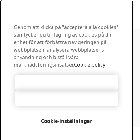
Sheikh, Egypten
7
nov
Hållbarhet, HYBRIT
Läs hela berättelsen
Genom att klicka på "acceptera alla cookies"
Kontakta SSAB
samtycker du till lagring av cookies på din
enhet för att förbättra navigeringen på
Kontakta oss
webbplatsen, analysera webbplatsens
Hur kan vi hjälpa dig?
användning och bistå i våra
Visa kontakter
marknadsföringsinsatser.
Cookie policy
Downloadcenter
Sök och ladda ned SSABs broschyrer, certifikat och annat
Acceptera alla cookies
material.
Gå till downloadcenter
Acceptera nödvändiga
Prenumerera på nyhetsbrev
Besök vårt prenumerationscenter för att hantera dina
prenumerationer på SSABs nyhetsbrev
Cookie-inställningar
Registrera dig här
Copyright 2026
Integritetspolicy
-
Webbplatskarta
-
Användarvillkor
-
Tryckmärke