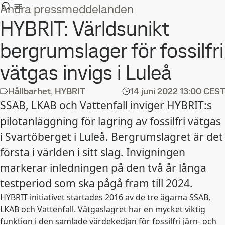
Andra pressmeddelanden
HYBRIT: Världsunikt
bergrumslager för fossilfri
vätgas invigs i Luleå
Hållbarhet, HYBRIT
14 juni 2022
13:00 CEST
SSAB, LKAB och Vattenfall inviger HYBRIT:s
pilotanläggning för lagring av fossilfri vätgas
i Svartöberget i Luleå. Bergrumslagret är det
första i världen i sitt slag. Invigningen
markerar inledningen på den två år långa
testperiod som ska pågå fram till 2024.
HYBRIT-initiativet startades 2016 av de tre ägarna SSAB,
LKAB och Vattenfall. Vätgaslagret har en mycket viktig
funktion i den samlade värdekedjan för fossilfri järn- och