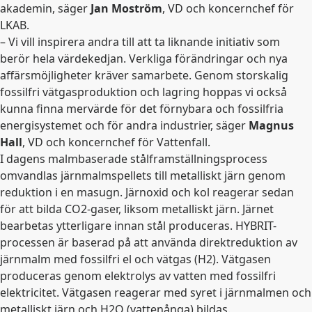
akademin, säger
Jan Moström
, VD och koncernchef för
LKAB.
– Vi vill inspirera andra till att ta liknande initiativ som
berör hela värdekedjan. Verkliga förändringar och nya
affärsmöjligheter kräver samarbete. Genom storskalig
fossilfri vätgasproduktion och lagring hoppas vi också
kunna finna mervärde för det förnybara och fossilfria
energisystemet och för andra industrier, säger
Magnus
Hall
, VD och koncernchef för Vattenfall.
I dagens malmbaserade stålframställningsprocess
omvandlas järnmalmspellets till metalliskt järn genom
reduktion i en masugn. Järnoxid och kol reagerar sedan
för att bilda CO
2
-gaser, liksom metalliskt järn. Järnet
bearbetas ytterligare innan stål produceras. HYBRIT-
processen är baserad på att använda direktreduktion av
järnmalm med fossilfri el och vätgas (H2). Vätgasen
produceras genom elektrolys av vatten med fossilfri
elektricitet. Vätgasen reagerar med syret i järnmalmen och
metalliskt järn och H2O (vattenånga) bildas.