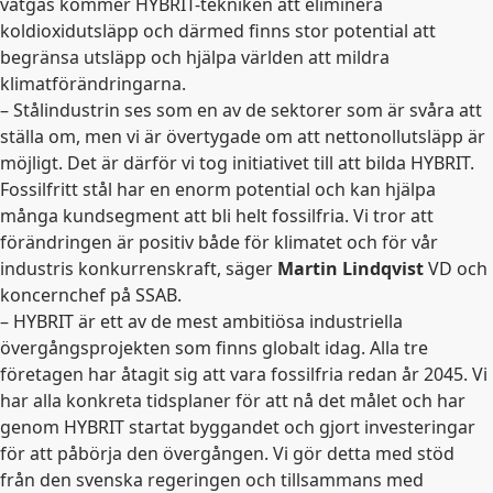
vätgas kommer HYBRIT-tekniken att eliminera
koldioxidutsläpp och därmed finns stor potential att
begränsa utsläpp och hjälpa världen att mildra
klimatförändringarna.
– Stålindustrin ses som en av de sektorer som är svåra att
ställa om, men vi är övertygade om att nettonollutsläpp är
möjligt. Det är därför vi tog initiativet till att bilda HYBRIT.
Fossilfritt stål har en enorm potential och kan hjälpa
många kundsegment att bli helt fossilfria. Vi tror att
förändringen är positiv både för klimatet och för vår
industris konkurrenskraft, säger
Martin Lindqvist
VD och
koncernchef på SSAB.
– HYBRIT är ett av de mest ambitiösa industriella
övergångsprojekten som finns globalt idag. Alla tre
företagen har åtagit sig att vara fossilfria redan år 2045. Vi
har alla konkreta tidsplaner för att nå det målet och har
genom HYBRIT startat byggandet och gjort investeringar
för att påbörja den övergången. Vi gör detta med stöd
från den svenska regeringen och tillsammans med