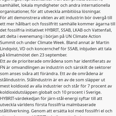
samhället, lokala myndigheter och andra internationella
organisationer, för att utveckla ambitiösa lösningar.
För att demonstrera vikten av att industrin bör övergå till
ett mer hållbart och fossilfritt samhälle kommer ägarna till
det fossilfria initiativet HYBRIT, SSAB, LKAB och Vattenfall,
att delta i evenemang i början på UN Climate Action
Summit och under Climate Week. Bland annat är Martin
Lindqvist, VD och koncernchef för SSAB, inbjuden att tala
på klimatmötet den 23 september.
Ett av de prioriterade områdena som har identifierats av
FN är omvandlingen av industrin och särskilt de sektorer
som anses svåra att förändra. Ett av de områdena är
stålindustrin. Stålindustrin är en av de som släpper ut
mest koldioxid av alla industrier och står för 7 procent av
koldioxidutsläppen globalt och 10 procent i Sverige.
HYBRIT-värdekedjan för järn-stål-energi syftar till att
utveckla världens första fossilfria malmbaserade
ståltillverkning. Genom att ersätta kol med fossilfri el och