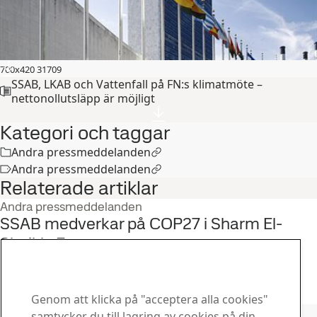
700x420 31709
SSAB, LKAB och Vattenfall på FN:s klimatmöte –
nettonollutsläpp är möjligt
Kategori och taggar
Andra pressmeddelanden
Andra pressmeddelanden
Relaterade artiklar
Andra pressmeddelanden
SSAB medverkar på COP27 i Sharm El-
Sheikh, Egypten
7
nov
Hållbarhet, HYBRIT
Läs hela berättelsen
Genom att klicka på "acceptera alla cookies"
samtycker du till lagring av cookies på din