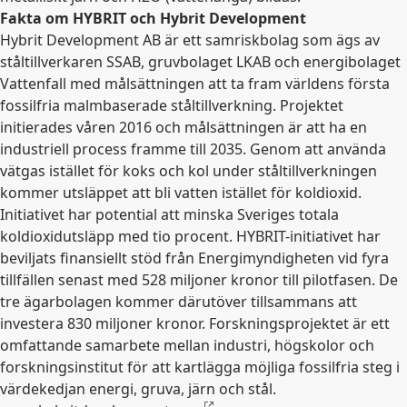
Fakta om HYBRIT och Hybrit Development
Hybrit Development AB är ett samriskbolag som ägs av
ståltillverkaren SSAB, gruvbolaget LKAB och energibolaget
Vattenfall med målsättningen att ta fram världens första
fossilfria malmbaserade ståltillverkning. Projektet
initierades våren 2016 och målsättningen är att ha en
industriell process framme till 2035. Genom att använda
vätgas istället för koks och kol under ståltillverkningen
kommer utsläppet att bli vatten istället för koldioxid.
Initiativet har potential att minska Sveriges totala
koldioxidutsläpp med tio procent. HYBRIT-initiativet har
beviljats finansiellt stöd från Energimyndigheten vid fyra
tillfällen senast med 528 miljoner kronor till pilotfasen. De
tre ägarbolagen kommer därutöver tillsammans att
investera 830 miljoner kronor. Forskningsprojektet är ett
omfattande samarbete mellan industri, högskolor och
forskningsinstitut för att kartlägga möjliga fossilfria steg i
värdekedjan energi, gruva, järn och stål.