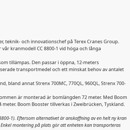
r, teknik- och innovationschef på Terex Cranes Group.
 vår kranmodell CC 8800-1 vid höga och långa
 som tillämpas. Den passar i öppna, 12-meters
diserade transportmedel och ett minskat behov av antalet
nd, bland annat Strenx 700MC, 770QL, 960QL, Strenx 700-
äggsbommen är monterad är bomlängden 72 meter. Med Boom
4 meter. Boom Booster tillverkas i Zweibrücken, Tyskland.
800-1). Eftersom alternativet är anskaffning av en helt ny kran
. Enkel montering på plats gör att enheten kan transporteras