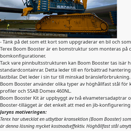
- Tänk på det som ett kort som uppgraderar en bil och som
Terex Boom Booster är en bomstruktur som monteras på och
bomkonfigurationer.
Tack vare pinnbultsstrukturen kan Boom Booster tas isär hel
standardcontainrar. Detta leder till en förbättrad hanteri
lastbilar. Det leder i sin tur till minskad bränsleförbrukning.
Boom Booster använder olika typer av höghållfast stål fö
profiler och SSAB Domex 460NL.
Boom Booster Kit är uppbyggt av två elvametersadaptrar 
Booster-tillägget är det enkelt att med en jib-konfigureri
Juryns motiveringen:
Terex har utvecklat en utbytbar kransektion (Boom Booster) som r
är denna lösning mycket kostnadseffektiv. Höghållfast stål utnyt