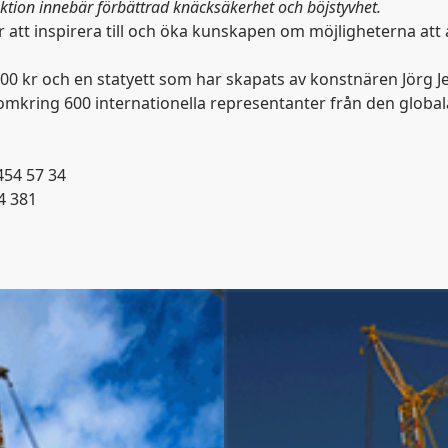
ktion innebär förbättrad knäcksäkerhet och böjstyvhet.
 att inspirera till och öka kunskapen om möjligheterna att a
 000 kr och en statyett som har skapats av konstnären Jör
kring 600 internationella representanter från den globala t
454 57 34
4 381