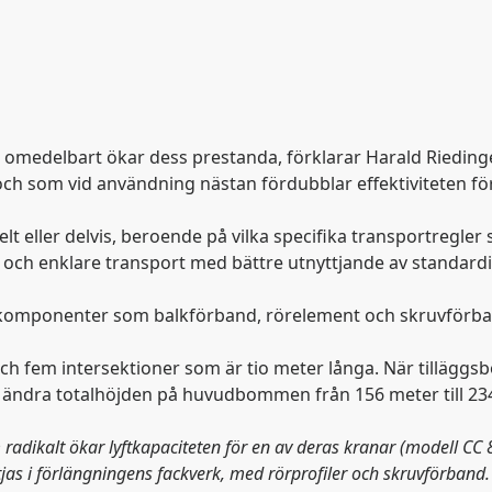
 omedelbart ökar dess prestanda, förklarar Harald Riedinge
 som vid användning nästan fördubblar effektiviteten för
t eller delvis, beroende på vilka specifika transportregler
ng och enklare transport med bättre utnyttjande av standar
r komponenter som balkförband, rörelement och skruvförba
och fem intersektioner som är tio meter långa. När till
ng ändra totalhöjden på huvudbommen från 156 meter till 23
adikalt ökar lyftkapaciteten för en av deras kranar (modell CC 8
tjas i förlängningens fackverk, med rörprofiler och skruvförband