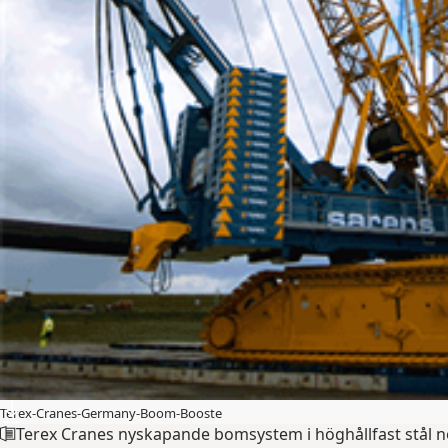
Terex-Cranes-Germany-Boom-Booste
Terex Cranes nyskapande bomsystem i höghållfast stål no