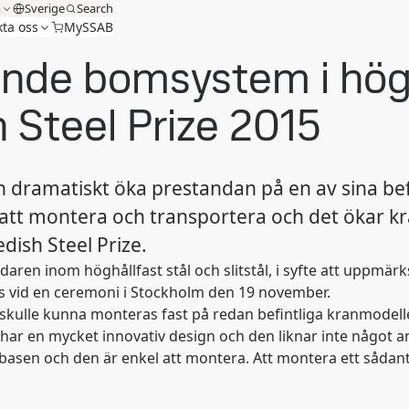
m
Sverige
Search
ta oss
MySSAB
nde bomsystem i högh
h Steel Prize 2015
 dramatiskt öka prestandan på en av sina befi
att montera och transportera och det ökar k
dish Steel Prize.
ledaren inom höghållfast stål och slitstål, i syfte att upp
s vid en ceremoni i Stockholm den 19 november.
ulle kunna monteras fast på redan befintliga kranmodeller.
er har en mycket innovativ design och den liknar inte någ
basen och den är enkel att montera. Att montera ett sådant