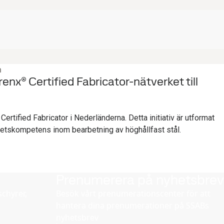
n
nx® Certified Fabricator-nätverket till
rtified Fabricator i Nederländerna. Detta initiativ är utformat
spetskompetens inom bearbetning av höghållfast stål.
Prenumerera på nyhetsbrev
chyrer,
Besök vårt prenumerationscenter för att
hantera dina prenumerationer på SSABs
nyhetsbrev