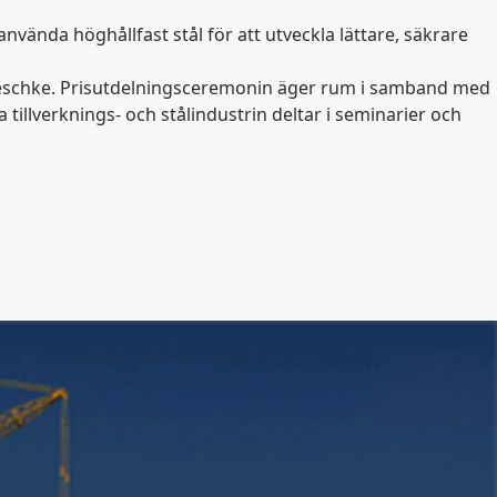
nvända höghållfast stål för att utveckla lättare, säkrare
g Jeschke. Prisutdelningsceremonin äger rum i samband med
illverknings- och stålindustrin deltar i seminarier och