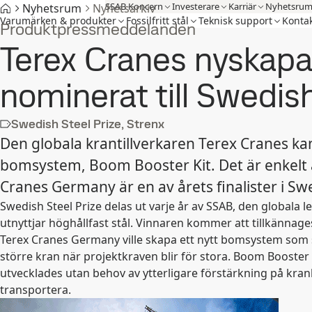
SSAB Koncern
Investerare
Karriär
Nyhetsru
Nyhetsrum
Nyhetsarkiv
Varumärken & produkter
Fossilfritt stål
Teknisk support
Kontak
Produktpressmeddelanden
Terex Cranes nyskapa
nominerat till Swedis
Swedish Steel Prize, Strenx
Den globala krantillverkaren Terex Cranes kan
bomsystem, Boom Booster Kit. Det är enkelt 
Cranes Germany är en av årets finalister i Swe
Swedish Steel Prize delas ut varje år av SSAB, den globala 
utnyttjar höghållfast stål. V
innaren kommer att tillkännage
Terex Cranes Germany ville skapa ett nytt bomsystem som sk
större kran när projektkraven blir för stora. Boom Boost
utvecklades utan behov av ytterligare förstärkning på kran
transportera.