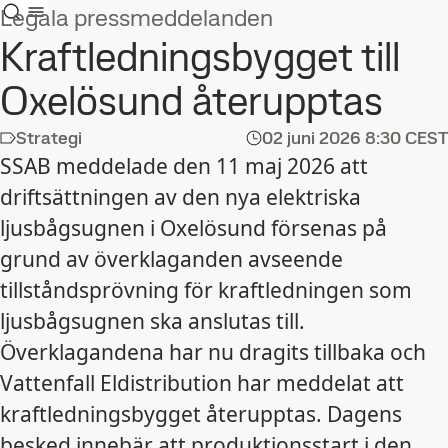
Legala pressmeddelanden
Kraftledningsbygget till
Oxelösund återupptas
Strategi
02 juni 2026
8:30 CEST
SSAB meddelade den 11 maj 2026 att
driftsättningen av den nya elektriska
ljusbågsugnen i Oxelösund försenas på
grund av överklaganden avseende
tillståndsprövning för kraftledningen som
ljusbågsugnen ska anslutas till.
Överklagandena har nu dragits tillbaka och
Vattenfall Eldistribution har meddelat att
kraftledningsbygget återupptas. Dagens
besked innebär att produktionsstart i den