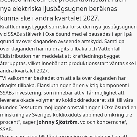
nya elektriska ljusbågsugnen beräknas
kunna ske i andra kvartalet 2027.
Kraftledningsbygget som ska förse den nya ljusbågsugnen
vid SSABs stålverk i Oxelösund med el pausades i april på
grund av överklaganden avseende artskydd. Samtliga
överklaganden har nu dragits tillbaka och Vattenfall
Eldistribution har meddelat att kraftledningsbygget
återupptas, vilket innebär att produktionsstart väntas ske i
andra kvartalet 2027.
"Vi välkomnar beskedet om att alla överklaganden har
dragits tillbaka. Elanslutningen är en viktig komponent i
SSABs investering, som innebär att vi får möjlighet att
leverera ökade volymer av koldioxidreducerat stål till våra
kunder. Dessutom möjliggör omställningen i Oxelösund en
minskning av Sveriges koldioxidutsläpp med omkring tre
procent”, säger
Johnny
Sjöström
, vd och koncernchef,
SSAB.
Processen kring tillståndsprövning visar behovet av att