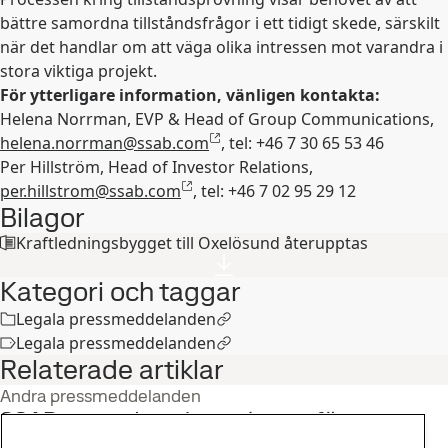
bättre samordna tillståndsfrågor i ett tidigt skede, särskilt
när det handlar om att väga olika intressen mot varandra i
stora viktiga projekt.
För ytterligare information, vänligen kontakta:
Helena Norrman, EVP & Head of Group Communications,
helena.norrman@ssab.com
,
tel: +46 7 30 65 53 46
Per Hillström, Head of Investor Relations,
per.hillstrom@ssab.com
, tel: +46 7 02 95 29 12
Bilagor
Kraftledningsbygget till Oxelösund återupptas
Kategori och taggar
Legala pressmeddelanden
Legala pressmeddelanden
Relaterade artiklar
Andra pressmeddelanden
SSAB expanderar kapaciteten för
tillverkning av stålpulver i Oxelösund